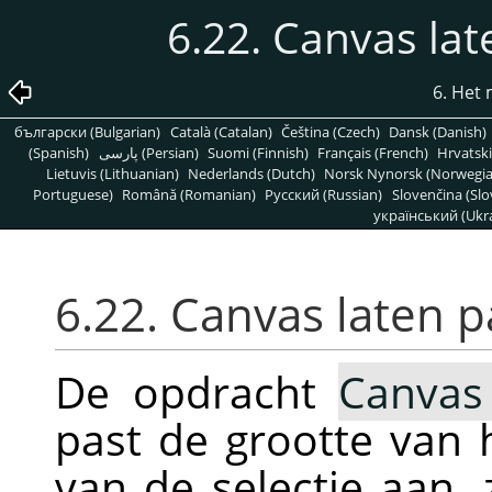
6.22. Canvas lat
6. Het
български (Bulgarian)
Català (Catalan)
Čeština (Czech)
Dansk (Danish)
(Spanish)
پارسی (Persian)
Suomi (Finnish)
Français (French)
Hrvatski
Lietuvis (Lithuanian)
Nederlands (Dutch)
Norsk Nynorsk (Norwegi
Portuguese)
Română (Romanian)
Pусский (Russian)
Slovenčina (Slo
український (Ukra
6.22. Canvas laten p
De opdracht
Canvas
past de grootte van 
van de selectie aan, 