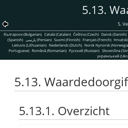
5.13. Wa
5. V
български (Bulgarian)
Català (Catalan)
Čeština (Czech)
Dansk (Danish)
(Spanish)
پارسی (Persian)
Suomi (Finnish)
Français (French)
Hrvatski
Lietuvis (Lithuanian)
Nederlands (Dutch)
Norsk Nynorsk (Norwegi
Portuguese)
Română (Romanian)
Pусский (Russian)
Slovenčina (Slo
український (Ukra
5.13. Waardedoorgif
5.13.1. Overzicht