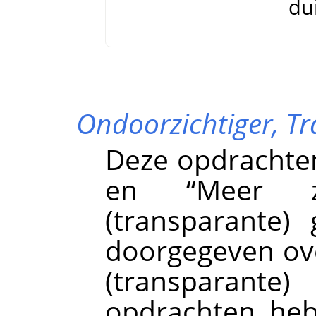
dui
Ondoorzichtiger,
Tr
Deze opdrachte
en
“
Meer z
(transparante)
doorgegeven ov
(transparan
opdrachten heb