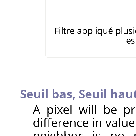
Filtre appliqué plus
es
Seuil bas,
Seuil hau
A pixel will be p
difference in valu
neighbor is no 