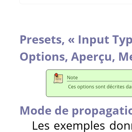
Presets,
«
Input Ty
Options,
Aperçu,
Me
Note
Ces options sont décrites d
Mode de propagati
Les exemples donn