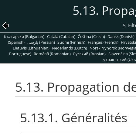
5.13. Propa
5. Fil
български (Bulgarian)
Català (Catalan)
Čeština (Czech)
Dansk (Danish)
(Spanish)
پارسی (Persian)
Suomi (Finnish)
Français (French)
Hrvatski
Lietuvis (Lithuanian)
Nederlands (Dutch)
Norsk Nynorsk (Norwegi
Portuguese)
Română (Romanian)
Pусский (Russian)
Slovenčina (Slo
український (Ukra
5.13. Propagation d
5.13.1. Généralités