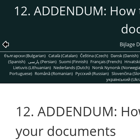
12. ADDENDUM: How to
do
Bijlage D
български (Bulgarian)
Català (Catalan)
Čeština (Czech)
Dansk (Danish)
(Spanish)
پارسی (Persian)
Suomi (Finnish)
Français (French)
Hrvatski
Lietuvis (Lithuanian)
Nederlands (Dutch)
Norsk Nynorsk (Norwegi
Portuguese)
Română (Romanian)
Pусский (Russian)
Slovenčina (Slo
український (Ukra
12. ADDENDUM: How 
your documents