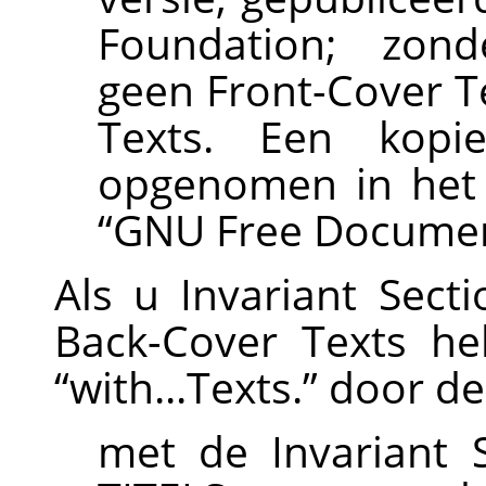
Foundation; zonde
geen Front-Cover T
Texts. Een kopi
opgenomen in het g
“
GNU Free Documen
Als u Invariant Sect
Back-Cover Texts he
“
with...Texts.
”
door de
met de Invariant