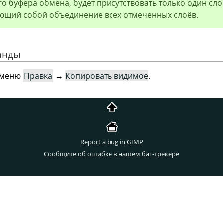
о буфера обмена, будет присутствовать только один сло
ющий собой объединение всех отмеченных слоёв.
манды
в меню
Правка
→
Копировать видимое
.
Report a bug in GIMP
Сообщите об ошибке в нашем баг-трекере