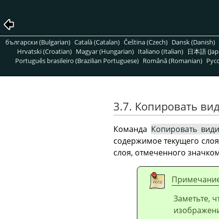
български (Bulgarian)
Català (Catalan)
Čeština (Czech)
Dansk (Danish)
Hrvatski (Croatian)
Magyar (Hungarian)
Italiano (Italian)
日本語 (Jap
Português brasileiro (Brazilian Portuguese)
Română (Romanian)
Pусс
3.7. Копировать ви
Команда
Копировать вид
содержимое текущего слоя;
слоя, отмеченного значко
Примечани
Заметьте, ч
изображени