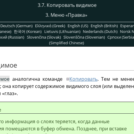
3.7. Копировать видимое
3. Меню
«
Правка
»
Deutsch (German)
Ελληνικά (Greek)
English (US)
English (British)
Espera
anese)
한국어 (Korean)
Lietuvis (Lithuanian)
Nederlands (Dutch)
Norsk N
кий (Russian)
Slovenčina (Slovak)
Slovenščina (Slovenian)
Српски (Serbia
(Simplified Chinese)
димое
имое
аналогична команде
Копировать
. Тем не мене
 она копирует содержимое видимого слоя (или выделени
м
«
глаз
»
.
е
то информация о слоях теряется, когда данные
я помещаются в буфер обмена. Позднее, при вставке