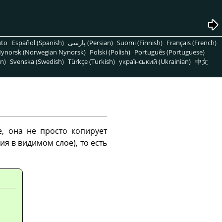
nto
Español (Spanish)
پارسی (Persian)
Suomi (Finnish)
Français (French)
ynorsk (Norwegian Nynorsk)
Polski (Polish)
Português (Portuguese)
n)
Svenska (Swedish)
Türkçe (Turkish)
український (Ukrainian)
中文
е, она не просто копирует
я в видимом слое), то есть