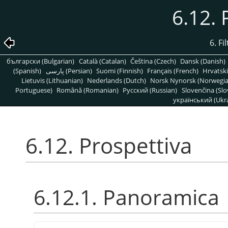
6.12. 
6. Fi
български (Bulgarian)
Català (Catalan)
Čeština (Czech)
Dansk (Danish)
(Spanish)
پارسی (Persian)
Suomi (Finnish)
Français (French)
Hrvatski
Lietuvis (Lithuanian)
Nederlands (Dutch)
Norsk Nynorsk (Norwegi
Portuguese)
Română (Romanian)
Pусский (Russian)
Slovenčina (Slo
український (Ukra
6.12. Prospettiva
6.12.1. Panoramica