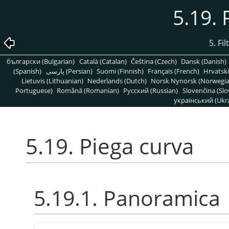
5.19. 
5. Fi
български (Bulgarian)
Català (Catalan)
Čeština (Czech)
Dansk (Danish)
(Spanish)
پارسی (Persian)
Suomi (Finnish)
Français (French)
Hrvatski
Lietuvis (Lithuanian)
Nederlands (Dutch)
Norsk Nynorsk (Norwegi
Portuguese)
Română (Romanian)
Pусский (Russian)
Slovenčina (Slo
український (Ukra
5.19. Piega curva
5.19.1. Panoramica