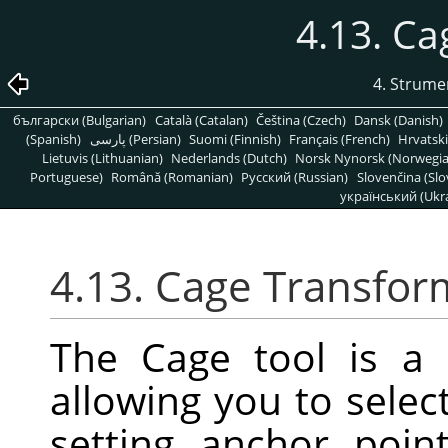
4.13. C
4. Strume
български (Bulgarian)
Català (Catalan)
Čeština (Czech)
Dansk (Danish)
(Spanish)
پارسی (Persian)
Suomi (Finnish)
Français (French)
Hrvatski
Lietuvis (Lithuanian)
Nederlands (Dutch)
Norsk Nynorsk (Norwegi
Portuguese)
Română (Romanian)
Pусский (Russian)
Slovenčina (Slo
український (Ukra
4.13. Cage Transfor
The Cage tool is a 
allowing you to selec
setting anchor poi