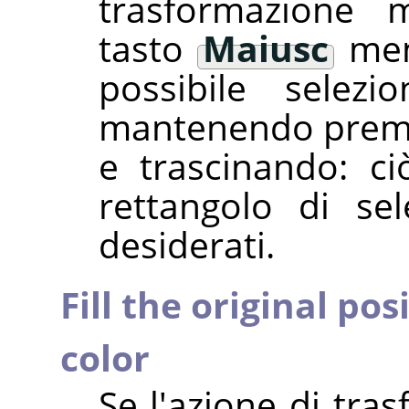
trasformazione 
tasto
Maiusc
ment
possibile selez
mantenendo premu
e trascinando: c
rettangolo di se
desiderati.
Fill the original pos
color
Se l'azione di tra