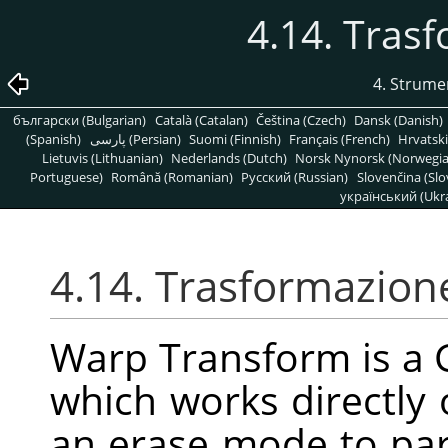
4.14. Tras
4. Strume
български (Bulgarian)
Català (Catalan)
Čeština (Czech)
Dansk (Danish)
(Spanish)
پارسی (Persian)
Suomi (Finnish)
Français (French)
Hrvatski
Lietuvis (Lithuanian)
Nederlands (Dutch)
Norsk Nynorsk (Norwegi
Portuguese)
Română (Romanian)
Pусский (Russian)
Slovenčina (Slo
український (Ukra
4.14. Trasformazion
Warp Transform is a 
which works directly
an erase mode to par