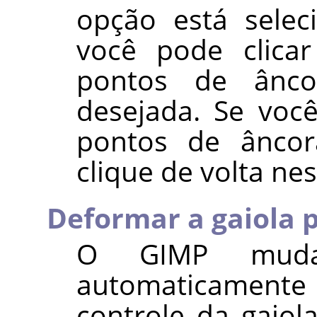
opção está sele
você pode clica
pontos de ânc
desejada. Se você
pontos de âncor
clique de volta ne
Deformar a gaiola 
O
GIMP
muda
automaticament
controle da gaiola