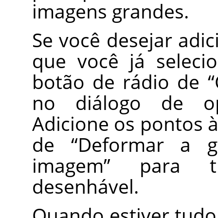
imagens grandes.
Se você desejar adic
que você já seleci
botão de rádio de
“
no diálogo de op
Adicione os pontos à
de
“
Deformar a g
imagem
”
para tra
desenhável.
Quando estiver tudo 