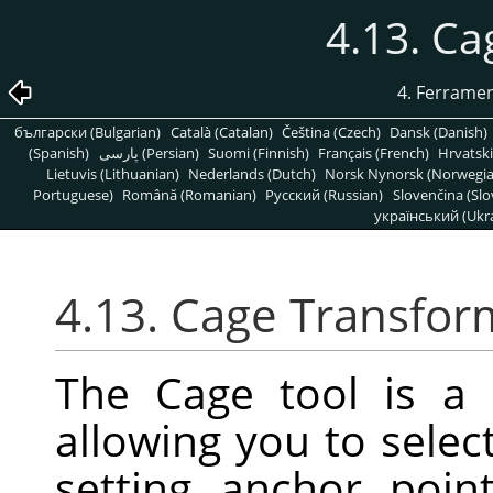
4.13. C
4. Ferrame
български (Bulgarian)
Català (Catalan)
Čeština (Czech)
Dansk (Danish)
(Spanish)
پارسی (Persian)
Suomi (Finnish)
Français (French)
Hrvatski
Lietuvis (Lithuanian)
Nederlands (Dutch)
Norsk Nynorsk (Norwegi
Portuguese)
Română (Romanian)
Pусский (Russian)
Slovenčina (Slo
український (Ukra
4.13. Cage Transfor
The Cage tool is a 
allowing you to selec
setting anchor poi