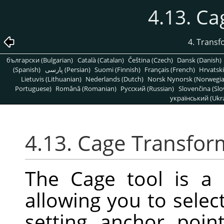
4.13. C
4. Trans
български (Bulgarian)
Català (Catalan)
Čeština (Czech)
Dansk (Danish)
(Spanish)
پارسی (Persian)
Suomi (Finnish)
Français (French)
Hrvatski
Lietuvis (Lithuanian)
Nederlands (Dutch)
Norsk Nynorsk (Norwegi
Portuguese)
Română (Romanian)
Pусский (Russian)
Slovenčina (Slo
український (Ukra
4.13. Cage Transfor
The Cage tool is a 
allowing you to selec
setting anchor poi