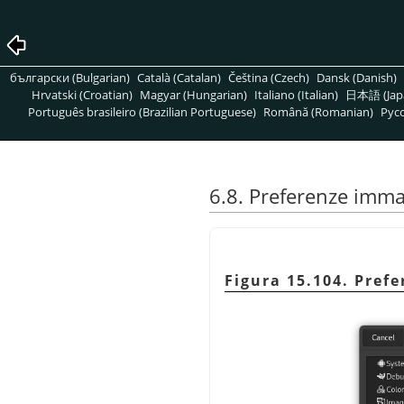
български (Bulgarian)
Català (Catalan)
Čeština (Czech)
Dansk (Danish)
Hrvatski (Croatian)
Magyar (Hungarian)
Italiano (Italian)
日本語 (Jap
Português brasileiro (Brazilian Portuguese)
Română (Romanian)
Pусс
6.8. Preferenze imma
Figura 15.104. Pre