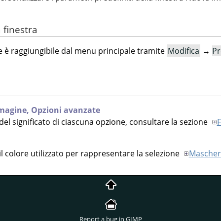
a finestra
ze è raggiungibile dal menu principale tramite
Modifica
→
Pr
magine,
Opzioni avanzate
el significato di ciascuna opzione, consultare la sezione
F
il colore utilizzato per rappresentare la selezione
Mascher
Report a bug in GIMP