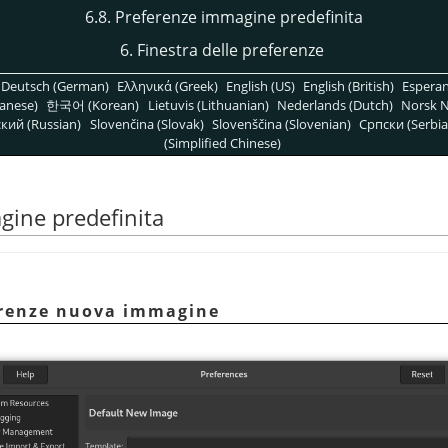
6.8. Preferenze immagine predefinita
6. Finestra delle preferenze
Deutsch (German)
Ελληνικά (Greek)
English (US)
English (British)
Espera
anese)
한국어 (Korean)
Lietuvis (Lithuanian)
Nederlands (Dutch)
Norsk N
кий (Russian)
Slovenčina (Slovak)
Slovenščina (Slovenian)
Српски (Serbia
(Simplified Chinese)
gine predefinita
ferenze nuova immagine