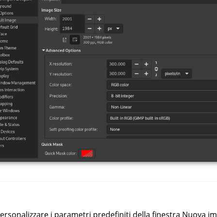
rsonalizzare i parametri predefiniti della finestra Nuova i