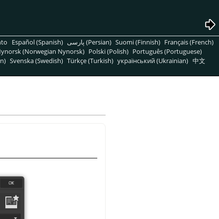
nto
Español (Spanish)
پارسی (Persian)
Suomi (Finnish)
Français (French)
ynorsk (Norwegian Nynorsk)
Polski (Polish)
Português (Portuguese)
n)
Svenska (Swedish)
Türkçe (Turkish)
український (Ukrainian)
中文