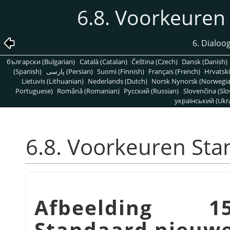
6.8. Voorkeuren
6. Dialoo
български (Bulgarian)
Català (Catalan)
Čeština (Czech)
Dansk (Danish)
(Spanish)
پارسی (Persian)
Suomi (Finnish)
Français (French)
Hrvatski
Lietuvis (Lithuanian)
Nederlands (Dutch)
Norsk Nynorsk (Norwegi
Portuguese)
Română (Romanian)
Pусский (Russian)
Slovenčina (Slo
український (Ukra
6.8. Voorkeuren Sta
Afbeelding 15
Standaard nieuwe