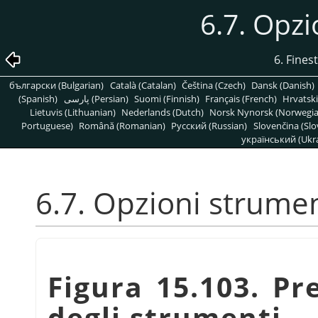
6.7. Opz
6. Fines
български (Bulgarian)
Català (Catalan)
Čeština (Czech)
Dansk (Danish)
(Spanish)
پارسی (Persian)
Suomi (Finnish)
Français (French)
Hrvatski
Lietuvis (Lithuanian)
Nederlands (Dutch)
Norsk Nynorsk (Norwegi
Portuguese)
Română (Romanian)
Pусский (Russian)
Slovenčina (Slo
український (Ukra
6.7. Opzioni strume
Figura 15.103. Pr
degli strumenti