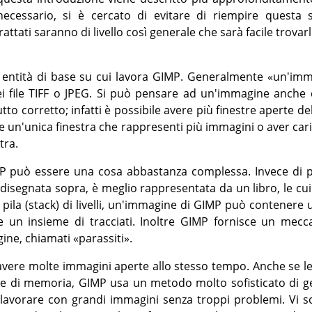
cessario, si è cercato di evitare di riempire questa 
rattati saranno di livello così generale che sarà facile trovarli
entità di base su cui lavora
GIMP
. Generalmente
«
un'imm
ei file TIFF o JPEG. Si può pensare ad un'immagine anche
tto corretto; infatti è possibile avere più finestre aperte 
re un'unica finestra che rappresenti più immagini o aver ca
tra.
P
può essere una cosa abbastanza complessa. Invece di p
 disegnata sopra, è meglio rappresentata da un libro, le c
 pila (stack) di livelli, un'immagine di
GIMP
può contenere u
e un insieme di tracciati. Inoltre
GIMP
fornisce un mecca
gine, chiamati
«
parassiti
»
.
e avere molte immagini aperte allo stesso tempo. Anche se 
te di memoria,
GIMP
usa un metodo molto sofisticato di g
lavorare con grandi immagini senza troppi problemi. Vi s