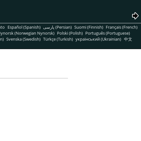
nto
Español (Spanish)
پارسی (Persian)
Suomi (Finnish)
Français (French)
ynorsk (Norwegian Nynorsk)
Polski (Polish)
Português (Portuguese)
n)
Svenska (Swedish)
Türkçe (Turkish)
український (Ukrainian)
中文