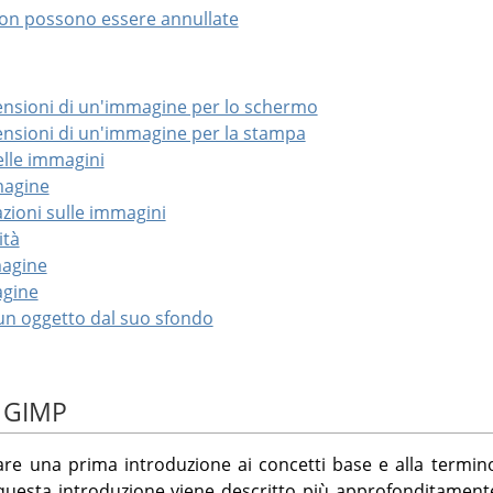
non possono essere annullate
ensioni di un'immagine per lo schermo
ensioni di un'immagine per la stampa
lle immagini
magine
zioni sulle immagini
ità
magine
agine
 un oggetto dal suo sfondo
i GIMP
re una prima introduzione ai concetti base e alla termin
uesta introduzione viene descritto più approfonditamente