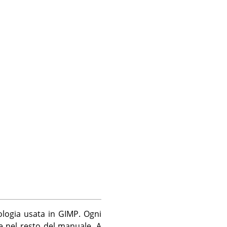
ologia usata in
GIMP
. Ogni
 nel resto del manuale. A