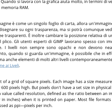
ando si lavora con la grafica aiuta molto, in termini di ve
a memoria RAM.
gine è come un singolo foglio di carta, allora un'immagine 
disegnare su ogni trasparenza, ma si potrà comunque veder
ree trasparenti. È inoltre cambiare la posizione relativa di
l plico. Gli utenti esperti di
GIMP
lavorano spesso con im
ine. I livelli non sempre sono opachi e non devono nea
nto, quando si guarda un'immagine, è possibile che in eff
ma ma anche elementi di molti altri livelli contemporaneamente
e ai Liveli
.
st of a grid of square pixels. Each image has a size measu
 600 pixels high. But pixels don't have a set size in physic
a value called resolution, defined as the ratio between an im
y in inches) when it is printed on paper. Most file formats 
ssed as ppi—pixels per inch.