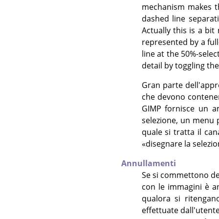
mechanism makes thi
dashed line separat
Actually this is a bi
represented by a ful
line at the 50%-select
detail by toggling th
Gran parte dell'app
che devono contenere
GIMP
fornisce un am
selezione, un menu pe
quale si tratta il c
«
disegnare la selezi
Annullamenti
Se si commettono degl
con le immagini è ann
qualora si ritengan
effettuate dall'uten