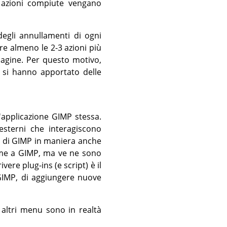
e azioni compiute vengano
egli annullamenti di ogni
e almeno le 2-3 azioni più
magine. Per questo motivo,
 si hanno apportato delle
'applicazione
GIMP
stessa.
esterni che interagiscono
i di
GIMP
in maniera anche
eme a
GIMP
, ma ve ne sono
vere plug-ins (e script) è il
GIMP
, di aggiungere nuove
 altri menu sono in realtà