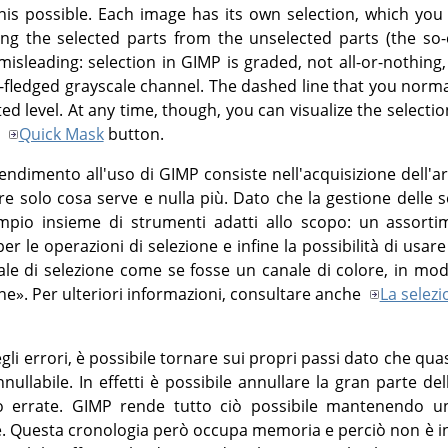
s possible. Each image has its own selection, which you
ing the selected parts from the unselected parts (the so
t misleading: selection in
GIMP
is graded, not all-or-nothing,
l-fledged grayscale channel. The dashed line that you norma
ed level. At any time, though, you can visualize the selection
e
Quick Mask
button.
rendimento all'uso di
GIMP
consiste nell'acquisizione dell'ar
 solo cosa serve e nulla più. Dato che la gestione delle s
pio insieme di strumenti adatti allo scopo: un assorti
r le operazioni di selezione e infine la possibilità di usar
anale di selezione come se fosse un canale di colore, in mo
one
»
. Per ulteriori informazioni, consultare anche
La selezi
i errori, è possibile tornare sui propri passi dato che quas
ullabile. In effetti è possibile annullare la gran parte del
o errate.
GIMP
rende tutto ciò possibile mantenendo una
te. Questa cronologia però occupa memoria e perciò non è in