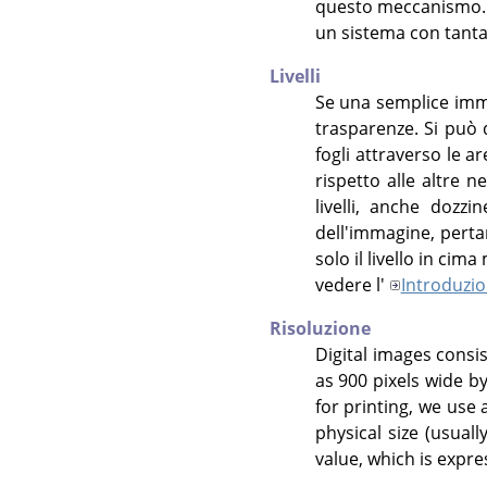
questo meccanismo. Qu
un sistema con tant
Livelli
Se una semplice imma
trasparenze. Si può 
fogli attraverso le a
rispetto alle altre ne
livelli, anche dozz
dell'immagine, perta
solo il livello in ci
vedere l'
Introduzion
Risoluzione
Digital images consi
as 900 pixels wide by
for printing, we use 
physical size (usuall
value, which is expre