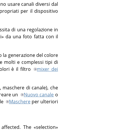
ono usare canali diversi dal
ropriati per il dispositivo
sita di una regolazione in
i
»
da una foto fatta con il
 la generazione del colore
e molti e complessi tipi di
lori è il filtro
mixer dei
, maschere di canale), che
creare un
Nuovo canale
o
lle
Maschere
per ulteriori
 affected. The
«
selection
»