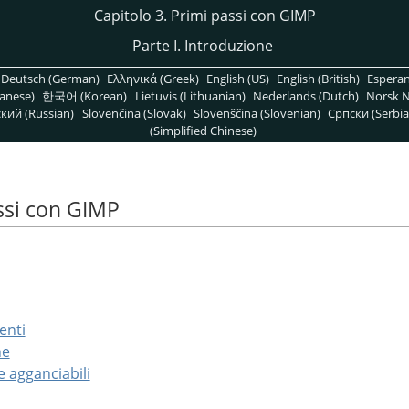
Capitolo 3. Primi passi con
GIMP
Parte I. Introduzione
Deutsch (German)
Ελληνικά (Greek)
English (US)
English (British)
Espera
anese)
한국어 (Korean)
Lietuvis (Lithuanian)
Nederlands (Dutch)
Norsk N
кий (Russian)
Slovenčina (Slovak)
Slovenščina (Slovenian)
Српски (Serbia
(Simplified Chinese)
ssi con
GIMP
enti
ne
re agganciabili