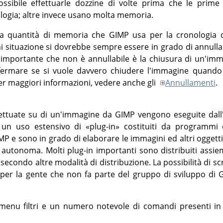
sibile effettuarle dozzine di volte prima che le prim
ologia; altre invece usano molta memoria.
 la quantità di memoria che
GIMP
usa per la cronologia d
 situazione si dovrebbe sempre essere in grado di annullar
ù importante che non è annullabile è la chiusura di un'im
ermare se si vuole davvero chiudere l'immagine quando
er maggiori informazioni, vedere anche gli
Annullamenti
.
fettuate su di un'immagine da
GIMP
vengono eseguite dall
un uso estensivo di
«
plug-in
»
costituiti da programmi 
MP
e sono in grado di elaborare le immagini ed altri oggett
autonoma. Molti plug-in importanti sono distribuiti assi
i secondo altre modalità di distribuzione. La possibilità di scri
per la gente che non fa parte del gruppo di sviluppo di
 menu filtri e un numero notevole di comandi presenti in