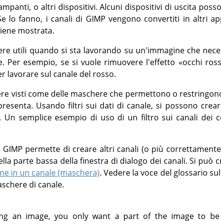
mpanti, o altri dispositivi. Alcuni dispositivi di uscita poss
Se lo fanno, i canali di
GIMP
vengono convertiti in altri app
iene mostrata.
ere utili quando si sta lavorando su un'immagine che neces
e. Per esempio, se si vuole rimuovere l'effetto
«
occhi ross
er lavorare sul canale del rosso.
ere visti come delle maschere che permettono o restringono
resenta. Usando filtri sui dati di canale, si possono crear
. Un semplice esempio di uso di un filtro sui canali dei co
,
GIMP
permette di creare altri canali (o più correttamente
la parte bassa della finestra di dialogo dei canali. Si può 
one in un canale (maschera)
. Vedere la voce del glossario su
aschere di canale.
ng an image, you only want a part of the image to be