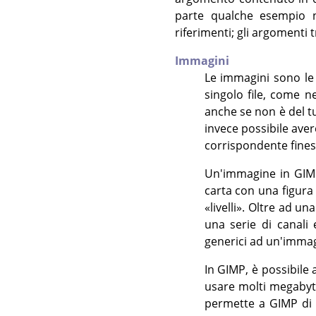
parte qualche esempio ne
riferimenti; gli argomenti t
Immagini
Le immagini sono le 
singolo file, come n
anche se non è del tu
invece possibile ave
corrispondente fines
Un'immagine in
GIM
carta con una figura
«
livelli
»
. Oltre ad una
una serie di canali 
generici ad un'imma
In
GIMP
, è possibil
usare molti megaby
permette a
GIMP
di 