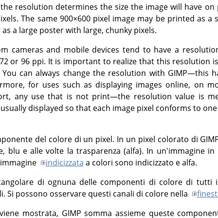
 the resolution determines the size the image will have on 
 pixels. The same 900×600 pixel image may be printed as a 
as a large poster with large, chunky pixels.
m cameras and mobile devices tend to have a resolution 
 72 or 96 ppi. It is important to realize that this resolution
s. You can always change the resolution with
GIMP
—this h
rmore, for uses such as displaying images online, on mob
t, any use that is not print—the resolution value is me
 usually displayed so that each image pixel conforms to one 
onente del colore di un pixel. In un pixel colorato di
GIM
e, blu e alle volte la trasparenza (alfa). In un'immagine in
un'immagine
indicizzata
a colori sono indicizzato e alfa.
tangolare di ognuna delle componenti di colore di tutti 
. Si possono osservare questi canali di colore nella
finest
viene mostrata,
GIMP
somma assieme queste componenti 