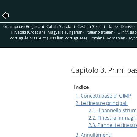
български (Bulgarian)
Català (Catalan)
Čeština (Czech)
Dansk (Danish)
Hrvatski (Croatian)
Magyar (Hungarian)
Italiano (Italian)
日本語 (Jap
Português brasileiro (Brazilian Portuguese)
Română (Romanian)
Pусс
Capitolo 3. Primi pa
Indice
1. Concetti base di GIMP
2. Le finestre principali
2.1. Il pannello strum
2.2. Finestra immagi
2.3. Pannelli e finest
3. Annullamenti