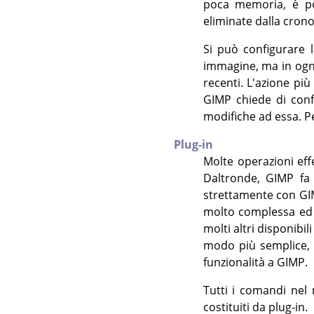
poca memoria, è pos
eliminate dalla cron
Si può configurare
immagine, ma in ogni
recenti. L'azione pi
GIMP
chiede di conf
modifiche ad essa. P
Plug-in
Molte operazioni ef
Daltronde,
GIMP
fa 
strettamente con
GI
molto complessa ed 
molti altri disponibil
modo più semplice, 
funzionalità a
GIMP
.
Tutti i comandi nel
costituiti da plug-in.