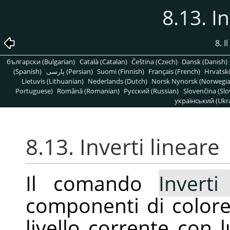
8.13. I
8. 
български (Bulgarian)
Català (Catalan)
Čeština (Czech)
Dansk (Danish)
(Spanish)
پارسی (Persian)
Suomi (Finnish)
Français (French)
Hrvatski
Lietuvis (Lithuanian)
Nederlands (Dutch)
Norsk Nynorsk (Norwegi
Portuguese)
Română (Romanian)
Pусский (Russian)
Slovenčina (Slo
український (Ukra
8.13. Inverti lineare
Il comando
Inverti
componenti di colore,
livello corrente con 