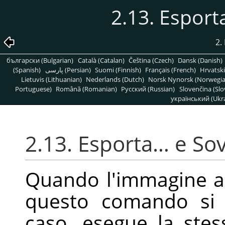
2.13. Esport
2.
български (Bulgarian)
Català (Catalan)
Čeština (Czech)
Dansk (Danish)
(Spanish)
پارسی (Persian)
Suomi (Finnish)
Français (French)
Hrvatski
Lietuvis (Lithuanian)
Nederlands (Dutch)
Norsk Nynorsk (Norwegi
Portuguese)
Română (Romanian)
Pусский (Russian)
Slovenčina (Slo
український (Ukra
2.13. Esporta… e Sov
Quando l'immagine ap
questo comando si
caso, esegue la ste