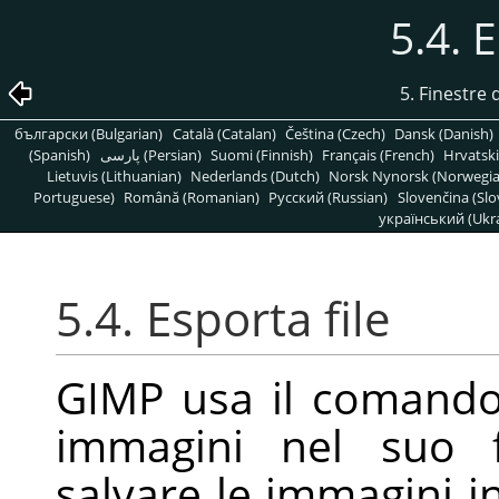
5.4. 
5. Finestre d
български (Bulgarian)
Català (Catalan)
Čeština (Czech)
Dansk (Danish)
(Spanish)
پارسی (Persian)
Suomi (Finnish)
Français (French)
Hrvatski
Lietuvis (Lithuanian)
Nederlands (Dutch)
Norsk Nynorsk (Norwegi
Portuguese)
Română (Romanian)
Pусский (Russian)
Slovenčina (Slo
український (Ukra
5.4. Esporta file
GIMP
usa il comando 
immagini nel suo f
salvare le immagini in