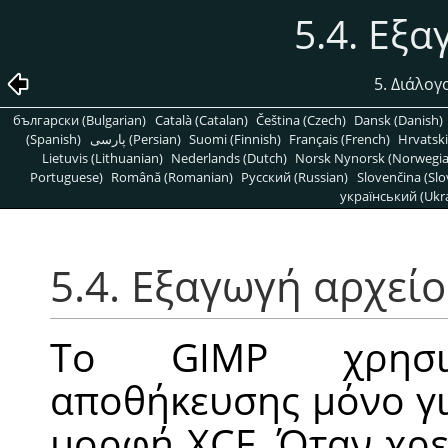
5.4. Εξ
5. Διάλογ
български (Bulgarian)
Català (Catalan)
Čeština (Czech)
Dansk (Danish)
(Spanish)
پارسی (Persian)
Suomi (Finnish)
Français (French)
Hrvatski
Lietuvis (Lithuanian)
Nederlands (Dutch)
Norsk Nynorsk (Norwegi
Portuguese)
Română (Romanian)
Pусский (Russian)
Slovenčina (Slo
український (Ukra
5.4. Εξαγωγή αρχεί
Το
GIMP
χρησιμ
αποθήκευσης μόνο γ
μορφή XCF. Όταν χρε