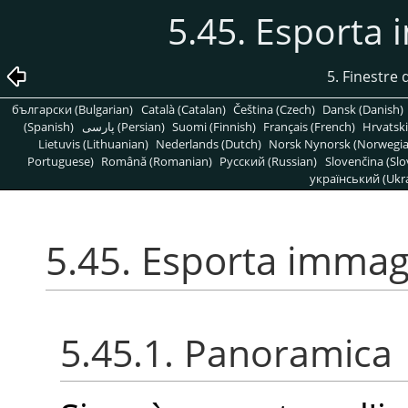
5.45. Esporta
5. Finestre d
български (Bulgarian)
Català (Catalan)
Čeština (Czech)
Dansk (Danish)
(Spanish)
پارسی (Persian)
Suomi (Finnish)
Français (French)
Hrvatski
Lietuvis (Lithuanian)
Nederlands (Dutch)
Norsk Nynorsk (Norwegi
Portuguese)
Română (Romanian)
Pусский (Russian)
Slovenčina (Slo
український (Ukra
5.45. Esporta imma
5.45.1. Panoramica