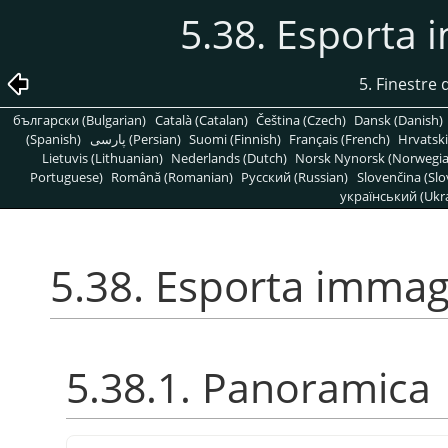
5.38. Esporta
5. Finestre d
български (Bulgarian)
Català (Catalan)
Čeština (Czech)
Dansk (Danish)
(Spanish)
پارسی (Persian)
Suomi (Finnish)
Français (French)
Hrvatski
Lietuvis (Lithuanian)
Nederlands (Dutch)
Norsk Nynorsk (Norwegi
Portuguese)
Română (Romanian)
Pусский (Russian)
Slovenčina (Slo
український (Ukra
5.38. Esporta imma
5.38.1. Panoramica