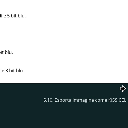
i e 5 bit blu.
it blu.
 e 8 bit blu.
5.10. Esporta immagine come KiSS CEL