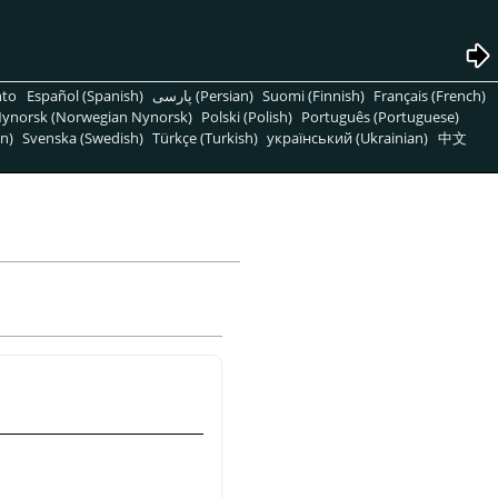
nto
Español (Spanish)
پارسی (Persian)
Suomi (Finnish)
Français (French)
ynorsk (Norwegian Nynorsk)
Polski (Polish)
Português (Portuguese)
n)
Svenska (Swedish)
Türkçe (Turkish)
український (Ukrainian)
中文