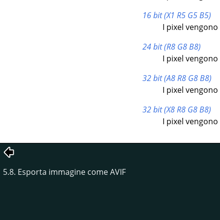
16 bit (X1 R5 G5 B5)
I pixel vengono s
24 bit (R8 G8 B8)
I pixel vengono s
32 bit (A8 R8 G8 B8)
I pixel vengono s
32 bit (X8 R8 G8 B8)
I pixel vengono s
5.8. Esporta immagine come AVIF