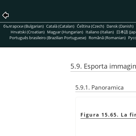
български (Bulgarian)
Català (Catalan)
Čeština (Czech)
Dansk (Danish)
Hrvatski (Croatian)
Magyar (Hungarian)
Italiano (Italian)
日本語 (Jap
Português brasileiro (Brazilian Portuguese)
Română (Romanian)
Pусс
5.9. Esporta immag
5.9.1. Panoramica
Figura 15.65. La f