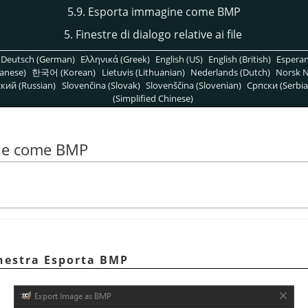
5.9. Esporta immagine come BMP
5. Finestre di dialogo relative ai file
Deutsch (German)
Ελληνικά (Greek)
English (US)
English (British)
Espera
anese)
한국어 (Korean)
Lietuvis (Lithuanian)
Nederlands (Dutch)
Norsk N
кий (Russian)
Slovenčina (Slovak)
Slovenščina (Slovenian)
Српски (Serbia
(Simplified Chinese)
ine come BMP
inestra Esporta BMP