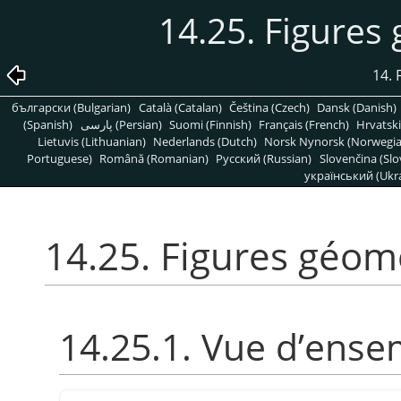
14.25. Figures
14. 
български (Bulgarian)
Català (Catalan)
Čeština (Czech)
Dansk (Danish)
(Spanish)
پارسی (Persian)
Suomi (Finnish)
Français (French)
Hrvatski
Lietuvis (Lithuanian)
Nederlands (Dutch)
Norsk Nynorsk (Norwegi
Portuguese)
Română (Romanian)
Pусский (Russian)
Slovenčina (Slo
український (Ukra
14.25. Figures géom
14.25.1. Vue d’ense