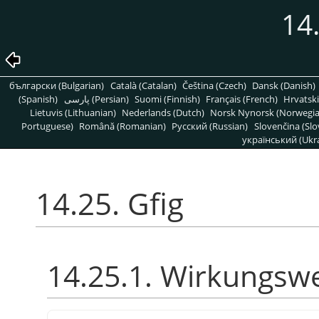
14.
български (Bulgarian)
Català (Catalan)
Čeština (Czech)
Dansk (Danish)
(Spanish)
پارسی (Persian)
Suomi (Finnish)
Français (French)
Hrvatski
Lietuvis (Lithuanian)
Nederlands (Dutch)
Norsk Nynorsk (Norwegi
Portuguese)
Română (Romanian)
Pусский (Russian)
Slovenčina (Slo
український (Ukra
14.25. Gfig
14.25.1. Wirkungsw