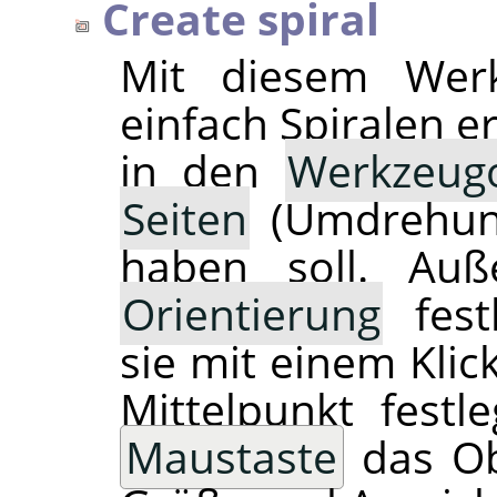
Create spiral
Mit diesem Wer
einfach Spiralen e
in den
Werkzeug
Seiten
(Umdrehunge
haben soll. Au
Orientierung
fest
sie mit einem Klic
Mittelpunkt fest
Maustaste
das Ob