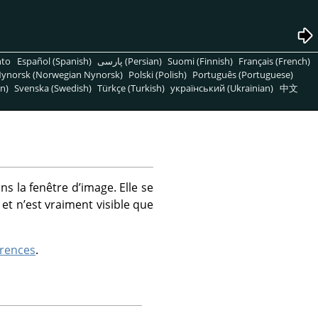
nto
Español (Spanish)
پارسی (Persian)
Suomi (Finnish)
Français (French)
ynorsk (Norwegian Nynorsk)
Polski (Polish)
Português (Portuguese)
n)
Svenska (Swedish)
Türkçe (Turkish)
український (Ukrainian)
中文
s la fenêtre d’image. Elle se
et n’est vraiment visible que
rences
.