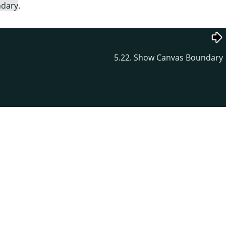
ndary
.
5.22. Show Canvas Boundary