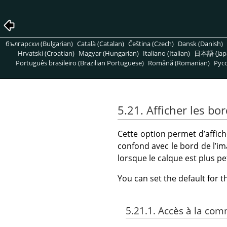
български (Bulgarian)
Català (Catalan)
Čeština (Czech)
Dansk (Danish)
Hrvatski (Croatian)
Magyar (Hungarian)
Italiano (Italian)
日本語 (Jap
Português brasileiro (Brazilian Portuguese)
Română (Romanian)
Pусс
5.21. Afficher les bo
Cette option permet d’affich
confond avec le bord de l’im
lorsque le calque est plus pe
You can set the default for 
5.21.1. Accès à la c