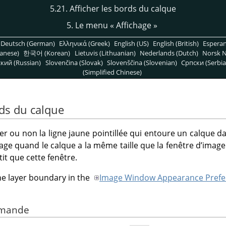
5.21. Afficher les bords du calque
5. Le menu
«
Affichage
»
Deutsch (German)
Ελληνικά (Greek)
English (US)
English (British)
Espera
anese)
한국어 (Korean)
Lietuvis (Lithuanian)
Nederlands (Dutch)
Norsk N
кий (Russian)
Slovenčina (Slovak)
Slovenščina (Slovenian)
Српски (Serbia
(Simplified Chinese)
rds du calque
er ou non la ligne jaune pointillée qui entoure un calque dan
age quand le calque a la même taille que la fenêtre d’image 
tit que cette fenêtre.
the layer boundary in the
Image Window Appearance Prefe
ommande