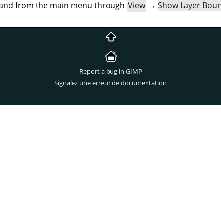
mand from the main menu through
View
→
Show Layer Bou
Report a bug in GIMP
Signalez une erreur de documentation