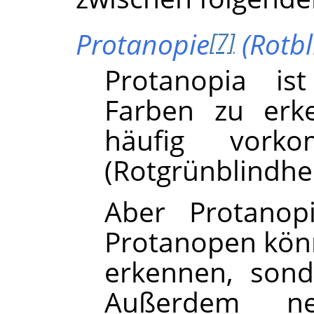
Protanopie
(Rotbl
[7]
Protanopia ist
Farben zu erke
häufig vorko
(Rotgrünblindhei
Aber Protanop
Protanopen kön
erkennen, sond
Außerdem ne