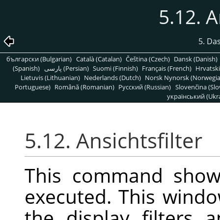
5.12. A
5. Da
български (Bulgarian)
Català (Catalan)
Čeština (Czech)
Dansk (Danish)
(Spanish)
پارسی (Persian)
Suomi (Finnish)
Français (French)
Hrvatski
Lietuvis (Lithuanian)
Nederlands (Dutch)
Norsk Nynorsk (Norwegi
Portuguese)
Română (Romanian)
Pусский (Russian)
Slovenčina (Slo
український (Ukra
5.12. Ansichtsfilter
This command show
executed. This wind
the display filters 