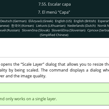
7.55. Escalar capa
7. El menú
“
Capa
”
Deutsch (German)
Ελληνικά (Greek)
English (US)
English (British)
Espera
anese)
한국어 (Korean)
Lietuvis (Lithuanian)
Nederlands (Dutch)
Norsk N
кий (Russian)
Slovenčina (Slovak)
Slovenščina (Slovenian)
Српски (Serbia
(Simplified Chinese)
opens the
“
Scale Layer
”
dialog that allows you to resize th
ality by being scaled. The command displays a dialog w
yer and the image quality.
d only works on a single layer.