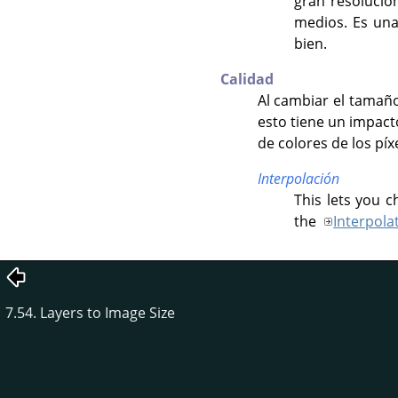
gran resolución
medios. Es una
bien.
Calidad
Al cambiar el tamaño
esto tiene un impact
de colores de los pí
Interpolación
This lets you 
the
Interpola
7.54. Layers to Image Size