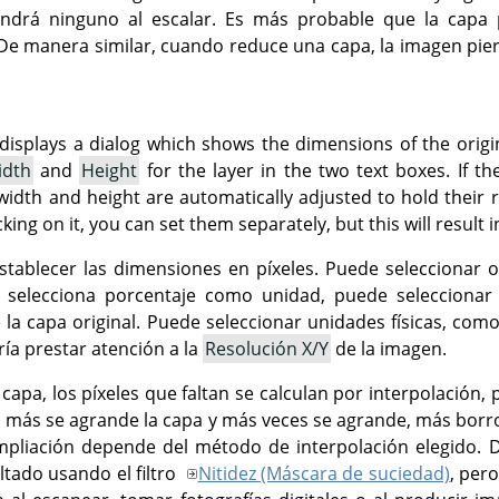
tendrá ninguno al escalar. Es más probable que la capa
De manera similar, cuando reduce una capa, la imagen pie
splays a dialog which shows the dimensions of the origina
idth
and
Height
for the layer in the two text boxes. If t
idth and height are automatically adjusted to hold their r
cking on it, you can set them separately, but this will result i
stablecer las dimensiones en píxeles. Puede seleccionar 
i selecciona porcentaje como unidad, puede selecciona
e la capa original. Puede seleccionar unidades físicas, com
ía prestar atención a la
Resolución X/Y
de la imagen.
capa, los píxeles que faltan se calculan por interpolación,
 más se agrande la capa y más veces se agrande, más borros
mpliación depende del método de interpolación elegido. 
ltado usando el filtro
Nitidez (Máscara de suciedad)
, per