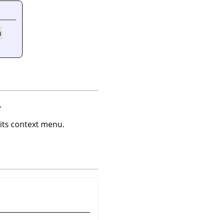
m
.
ts context menu.