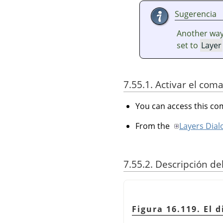
Sugerencia
Another way 
set to
Layer
7.55.1. Activar el com
You can access this 
From the
Layers Dial
7.55.2. Descripción de
Figura 16.119. El 