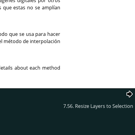
ágenes digitales por otros
s que estas no se amplían
todo que se usa para hacer
 el método de interpolación
 details about each method
7.56. Resize Layers to Selection