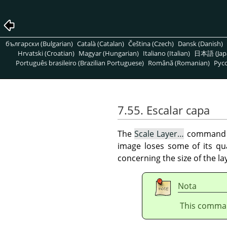
български (Bulgarian)
Català (Catalan)
Čeština (Czech)
Dansk (Danish)
Hrvatski (Croatian)
Magyar (Hungarian)
Italiano (Italian)
日本語 (Jap
Português brasileiro (Brazilian Portuguese)
Română (Romanian)
Pусс
7.55. Escalar capa
The
Scale Layer…
command 
image loses some of its qu
concerning the size of the la
Nota
This comman