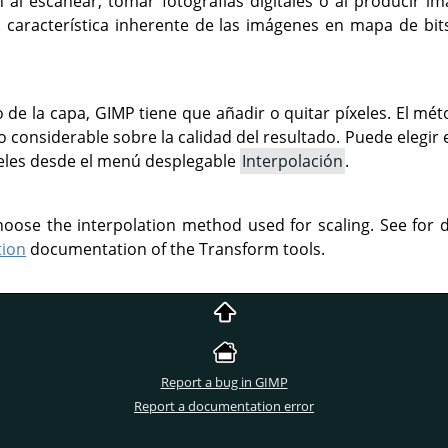
 al escanear, tomar fotografías digitales o al producir im
 característica inherente de las imágenes en mapa de bit
 de la capa,
GIMP
tiene que añadir o quitar píxeles. El mé
o considerable sobre la calidad del resultado. Puede elegir
xeles desde el menú desplegable
Interpolación
.
choose the interpolation method used for scaling. See for
tion
documentation of the Transform tools.
Report a bug in GIMP
Report a documentation error