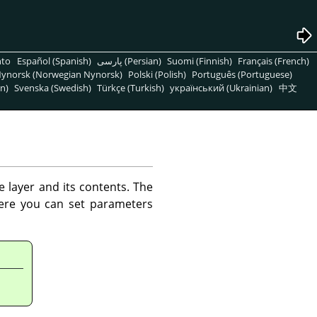
nto
Español (Spanish)
پارسی (Persian)
Suomi (Finnish)
Français (French)
ynorsk (Norwegian Nynorsk)
Polski (Polish)
Português (Portuguese)
n)
Svenska (Swedish)
Türkçe (Turkish)
український (Ukrainian)
中文
e layer and its contents. The
here you can set parameters