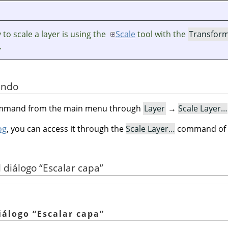
to scale a layer is using the
Scale
tool with the
Transfor
.
ando
command from the main menu through
Layer
→
Scale Layer…
og
, you can access it through the
Scale Layer…
command of i
l diálogo
“
Escalar capa
”
diálogo
“
Escalar capa
”