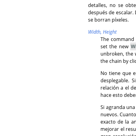
detalles, no se ob
después de escalar. 
se borran píxeles.
Width,
Height
The command di
set the new
W
unbroken, the w
the chain by cli
No tiene que e
desplegable. S
relación a el d
hace esto deber
Si agranda una 
nuevos. Cuanto
exacto de la a
mejorar el resu