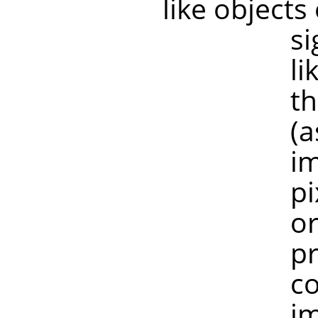
like objects
significan
like old sc
the image 
(as are mo
image is n
pixel peek
or more pi
preserved, 
colours ha
image with