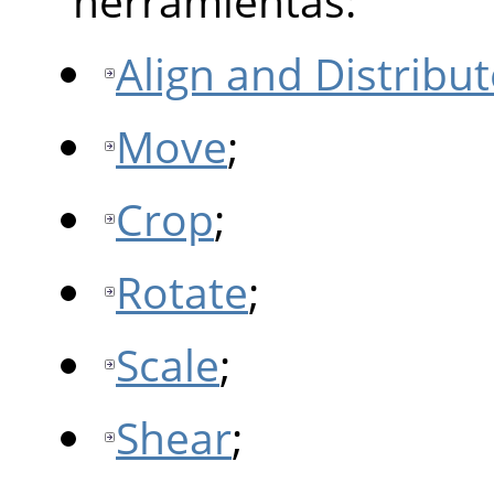
herramientas:
Align and Distribut
Move
;
Crop
;
Rotate
;
Scale
;
Shear
;