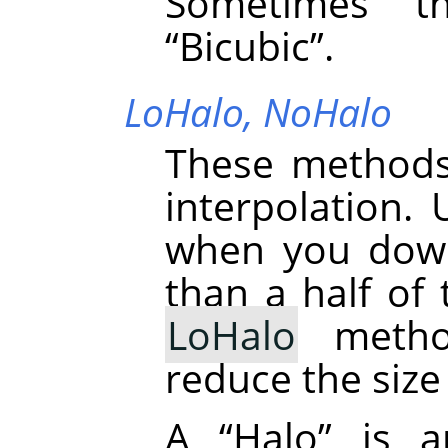
Sometimes t
“
Bicubic
”
.
LoHalo,
NoHalo
These methods
interpolation.
when you down
than a half of 
LoHalo
metho
reduce the size
A
“
Halo
”
is an