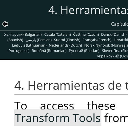
4. Herramienta
Capítul
български (Bulgarian)
Català (Catalan)
Čeština (Czech)
Dansk (Danish)
(Spanish)
پارسی (Persian)
Suomi (Finnish)
Français (French)
Hrvatski
Lietuvis (Lithuanian)
Nederlands (Dutch)
Norsk Nynorsk (Norwegi
Portuguese)
Română (Romanian)
Pусский (Russian)
Slovenčina (Slo
український (Ukra
4. Herramientas de 
To access these 
Transform Tools
from