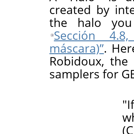
created by inte
the halo yo
Sección 4.8,
máscara)”
. Her
Robidoux, the 
samplers for G
"If haloin
which of 
(Clearly, 