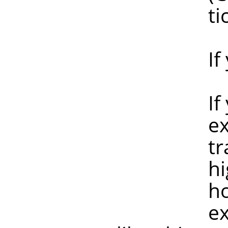
ticke
If you are
If your tr
example if
transforma
higher res
however, 
example, 