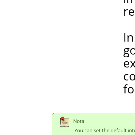
reduc
In any ca
gospel. I 
example, h
colour spa
for a w
Nota
You can set the default in