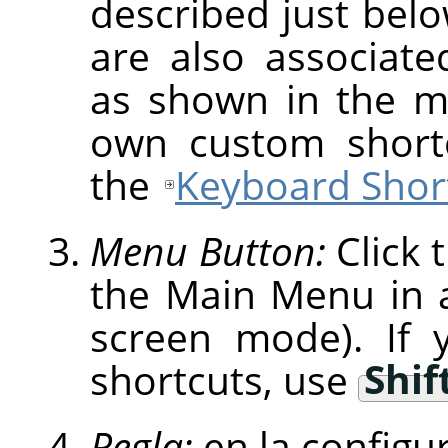
described just be
are also associat
as shown in the m
own custom shortc
the
Keyboard Short
Menu Button:
Click 
the Main Menu in a 
screen mode). If 
shortcuts, use
Shif
Regla:
en la configu