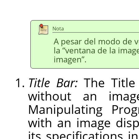
Nota
A pesar del modo de 
la
“
ventana de la imag
imagen
”
.
Title Bar:
The Title
without an imag
Manipulating Pro
with an image dis
its specifications i