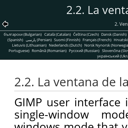
2.2. La ven
2. Ven
български (Bulgarian)
Català (Catalan)
Čeština (Czech)
Dansk (Danish)
(Spanish)
پارسی (Persian)
Suomi (Finnish)
Français (French)
Hrvatski
Lietuvis (Lithuanian)
Nederlands (Dutch)
Norsk Nynorsk (Norwegi
Portuguese)
Română (Romanian)
Pусский (Russian)
Slovenčina (Slo
український (Ukra
2.2. La ventana de 
GIMP user interface 
single-window mode
windows mode that y