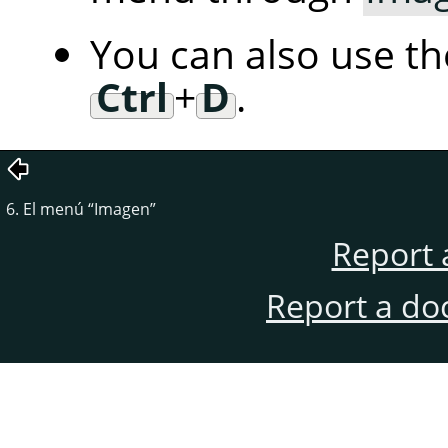
You can also use t
Ctrl
+
D
.
6. El menú
“
Imagen
”
Report 
Report a do