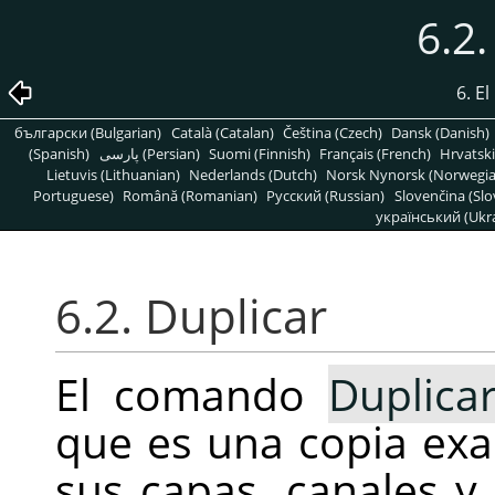
6.2.
6. E
български (Bulgarian)
Català (Catalan)
Čeština (Czech)
Dansk (Danish)
(Spanish)
پارسی (Persian)
Suomi (Finnish)
Français (French)
Hrvatski
Lietuvis (Lithuanian)
Nederlands (Dutch)
Norsk Nynorsk (Norwegi
Portuguese)
Română (Romanian)
Pусский (Russian)
Slovenčina (Slo
український (Ukra
6.2. Duplicar
El comando
Duplica
que es una copia exac
sus capas, canales y 