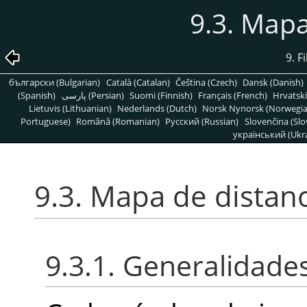
9.3. Mapa
9. F
български (Bulgarian)
Català (Catalan)
Čeština (Czech)
Dansk (Danish)
(Spanish)
پارسی (Persian)
Suomi (Finnish)
Français (French)
Hrvatski
Lietuvis (Lithuanian)
Nederlands (Dutch)
Norsk Nynorsk (Norwegi
Portuguese)
Română (Romanian)
Pусский (Russian)
Slovenčina (Slo
український (Ukra
9.3. Mapa de distan
9.3.1. Generalidade