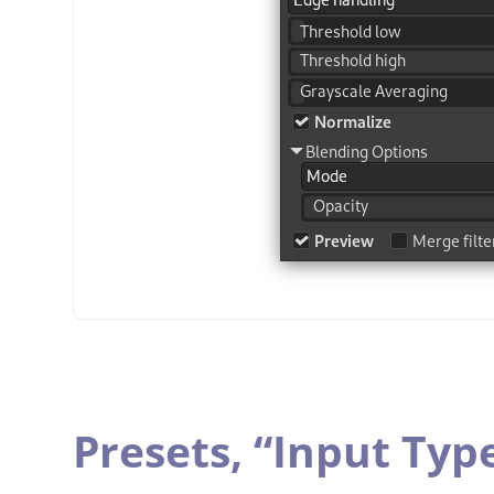
Presets,
“
Input Typ