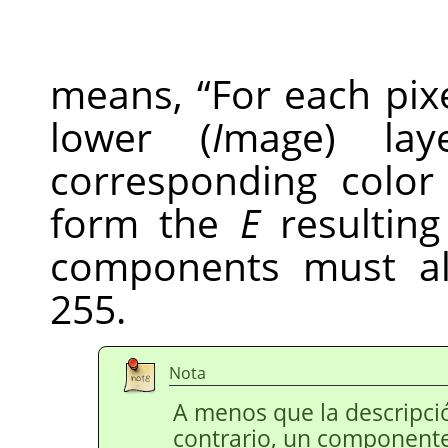
means,
“
For each pix
lower (
I
mage) la
corresponding colo
form the
E
resulting 
components must a
255.
Nota
A menos que la descripcio
contrario, un componente