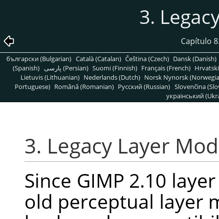
3. Legac
Capítulo 
български (Bulgarian)
Català (Catalan)
Čeština (Czech)
Dansk (Danish)
(Spanish)
پارسی (Persian)
Suomi (Finnish)
Français (French)
Hrvatski
Lietuvis (Lithuanian)
Nederlands (Dutch)
Norsk Nynorsk (Norwegi
Portuguese)
Română (Romanian)
Pусский (Russian)
Slovenčina (Slo
український (Ukra
3. Legacy Layer Mo
Since
GIMP
2.10 laye
old perceptual layer m