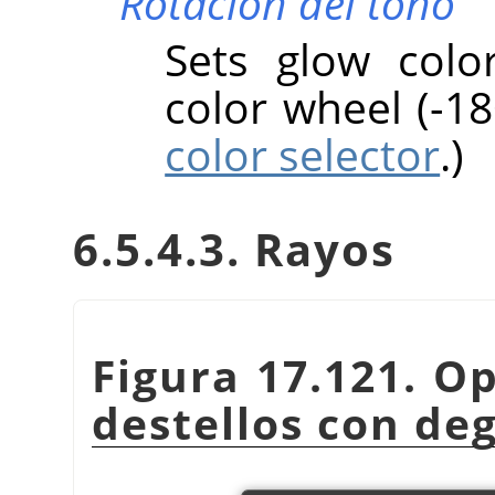
Rotación del tono
Sets glow colo
color wheel (-18
color selector
.)
6.5.4.3. Rayos
Figura 17.121. O
destellos con de