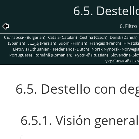
6.5. Destel
6. Filtr
български (Bulgarian)
Català (Catalan)
Čeština (Czech)
Dansk (Danish)
(Spanish)
پارسی (Persian)
Suomi (Finnish)
Français (French)
Hrvatski
Lietuvis (Lithuanian)
Nederlands (Dutch)
Norsk Nynorsk (Norwegi
Portuguese)
Română (Romanian)
Pусский (Russian)
Slovenčina (Slo
український (Ukra
6.5. Destello con d
6.5.1. Visión general