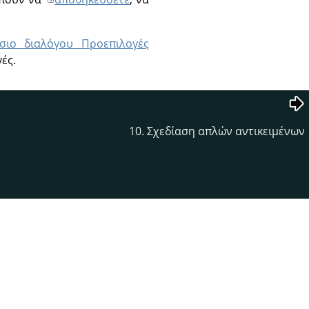
ίσιο διαλόγου Προεπιλογές
ές.
10. Σχεδίαση απλών αντικειμένων