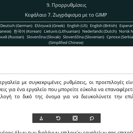
9. Προρρυθμίσεις
Κεφάλαιο 7. Ζωγράφισμα με το GIMP
Deutsch (German)
Ελληνικά (Greek)
English (US)
English (British)
Espera
anese)
한국어 (Korean)
Lietuvis (Lithuanian)
Nederlands (Dutch)
Norsk N
кий (Russian)
Slovenčina (Slovak)
Slovenščina (Slovenian)
Српски (Serbia
(Simplified Chinese)
ργαλεία με συγκεκριμένες ρυθμίσεις, οι προεπιλογές είν
εις για ένα εργαλείο που μπορείτε εύκολα να επαναφέρετ
λογή το δικό της όνομα για να διευκολύνετε την επ
μέρος όλων των διαλόγων επιλογών εργαλείων σας επιτρ