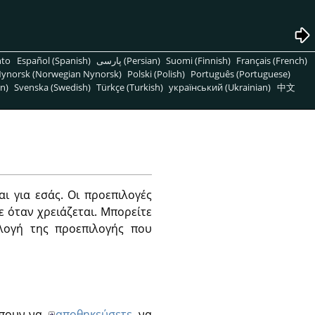
nto
Español (Spanish)
پارسی (Persian)
Suomi (Finnish)
Français (French)
ynorsk (Norwegian Nynorsk)
Polski (Polish)
Português (Portuguese)
n)
Svenska (Swedish)
Türkçe (Turkish)
український (Ukrainian)
中文
αι για εσάς. Οι προεπιλογές
ε όταν χρειάζεται. Μπορείτε
ιλογή της προεπιλογής που
έπουν να
αποθηκεύσετε
, να