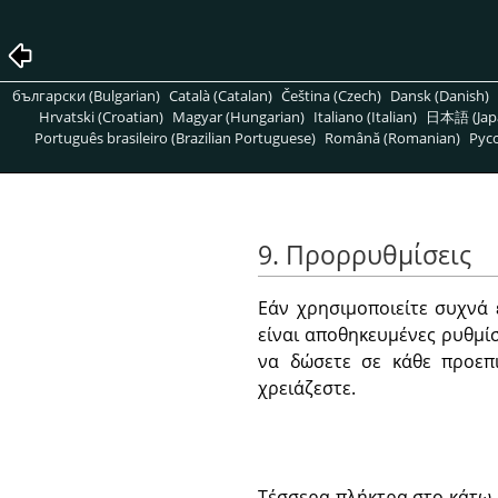
български (Bulgarian)
Català (Catalan)
Čeština (Czech)
Dansk (Danish)
Hrvatski (Croatian)
Magyar (Hungarian)
Italiano (Italian)
日本語 (Jap
Português brasileiro (Brazilian Portuguese)
Română (Romanian)
Pусс
9. Προρρυθμίσεις
Εάν χρησιμοποιείτε συχνά ε
είναι αποθηκευμένες ρυθμίσ
να δώσετε σε κάθε προεπι
χρειάζεστε.
Τέσσερα πλήκτρα στο κάτω 