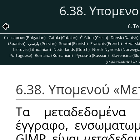
6.38. Υπομεν
6. Τ
български (Bulgarian)
Català (Catalan)
Čeština (Czech)
Dansk (Danish)
(Spanish)
پارسی (Persian)
Suomi (Finnish)
Français (French)
Hrvatski
Lietuvis (Lithuanian)
Nederlands (Dutch)
Norsk Nynorsk (Norwegi
Portuguese)
Română (Romanian)
Pусский (Russian)
Slovenčina (Slo
український (Ukra
6.38. Υπομενού
«
Με
Τα μεταδεδομένα 
έγγραφο, ενσωματωμ
GIMP, είναι
μεταδεδομ