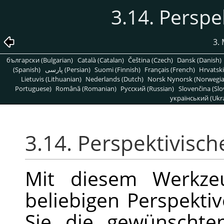
3.14. Perspe
3.
български (Bulgarian)
Català (Catalan)
Čeština (Czech)
Dansk (Danish)
(Spanish)
پارسی (Persian)
Suomi (Finnish)
Français (French)
Hrvatski
Lietuvis (Lithuanian)
Nederlands (Dutch)
Norsk Nynorsk (Norwegi
Portuguese)
Română (Romanian)
Pусский (Russian)
Slovenčina (Slo
український (Ukra
3.14. Perspektivisc
Mit diesem Werkze
beliebigen Perspekti
Sie die gewünschten