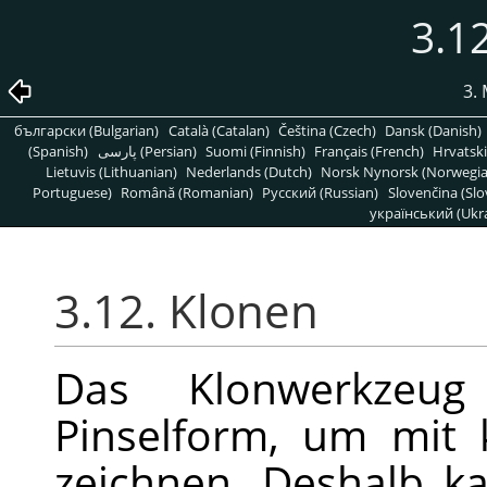
3.1
3.
български (Bulgarian)
Català (Catalan)
Čeština (Czech)
Dansk (Danish)
(Spanish)
پارسی (Persian)
Suomi (Finnish)
Français (French)
Hrvatski
Lietuvis (Lithuanian)
Nederlands (Dutch)
Norsk Nynorsk (Norwegi
Portuguese)
Română (Romanian)
Pусский (Russian)
Slovenčina (Slo
український (Ukra
3.12. Klonen
Das Klonwerkzeug
Pinselform, um mit 
zeichnen. Deshalb kan