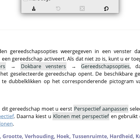
en gereedschapsopties weergegeven in een venster da
een gereedschap activeert. Als dat niet zo is, kunt u er toe
ers
→
Dokbare vensters
→
Gereedschapsopties
, d
 het geselecteerde gereedschap opent. De beschikbare g
 te dubbelklikken op het corresponderende pictogram v
n dit gereedschap moet u eerst
Perspectief aanpassen
sele
ectief
. Daarna kiest u
Klonen met perspectief
en gebruikt 
lonen
.
,
Grootte,
Verhouding,
Hoek,
Tussenruimte,
Hardheid,
K