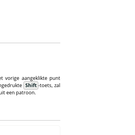
et vorige aangeklikte punt
 ingedrukte
Shift
-toets, zal
nuit een patroon.