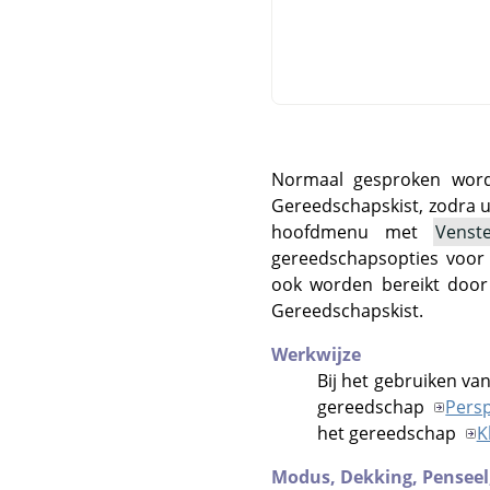
Normaal gesproken word
Gereedschapskist, zodra u 
hoofdmenu met
Venst
gereedschapsopties voor
ook worden bereikt door
Gereedschapskist.
Werkwijze
Bij het gebruiken va
gereedschap
Persp
het gereedschap
K
Modus,
Dekking,
Penseel