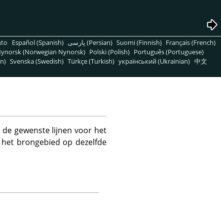
nto
Español (Spanish)
پارسی (Persian)
Suomi (Finnish)
Français (French)
ynorsk (Norwegian Nynorsk)
Polski (Polish)
Português (Portuguese)
n)
Svenska (Swedish)
Türkçe (Turkish)
український (Ukrainian)
中文
el de gewenste lijnen voor het
 het brongebied op dezelfde