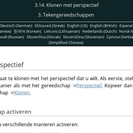
3.14. Klonen met perspectief
3. Tekengereedschappen
Deutsch (German)
Ελληνικά (Greek)
English (US)
English (British)
Espera
anese)
한국어 (Korean)
Lietuvis (Lithuanian)
Nederlands (Dutch)
Norsk N
кий (Russian)
Slovenčina (Slovak)
Slovenščina (Slovenian)
Српски (Serbia
(Simplified Chinese)
spectief
aat te klonen met het perspectief dat u wilt. Als eerste, st
manier als met het gereedschap
Perspectief
. Kopieer dan
chap
Klonen
.
ap activeren
 verschillende manieren activeren: