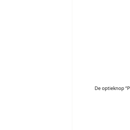
De optieknop
“
P