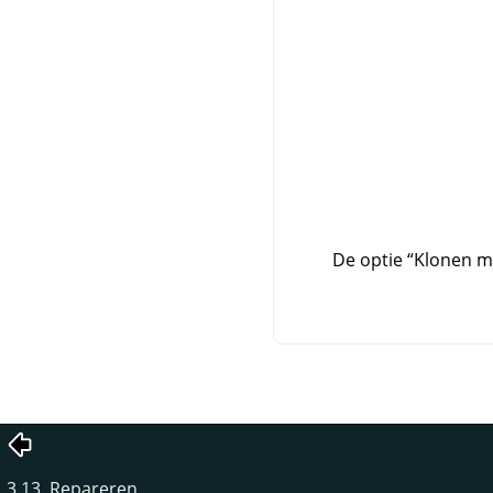
De optie
“
Klonen me
3.13. Repareren