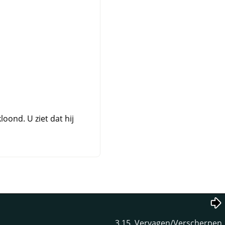
oond. U ziet dat hij
3.15. Vervagen/Verscherpen