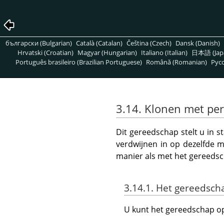
български (Bulgarian)
Català (Catalan)
Čeština (Czech)
Dansk (Danish)
Hrvatski (Croatian)
Magyar (Hungarian)
Italiano (Italian)
日本語 (Jap
Português brasileiro (Brazilian Portuguese)
Română (Romanian)
Pусс
3.14. Klonen met per
Dit gereedschap stelt u in st
verdwijnen in op dezelfde 
manier als met het gereeds
3.14.1. Het gereedsch
U kunt het gereedschap op