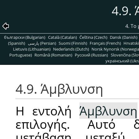
4.9.
4. Το
български (Bulgarian)
Català (Catalan)
Čeština (Czech)
Dansk (Danish)
(Spanish)
پارسی (Persian)
Suomi (Finnish)
Français (French)
Hrvatski
Lietuvis (Lithuanian)
Nederlands (Dutch)
Norsk Nynorsk (Norwegi
Portuguese)
Română (Romanian)
Pусский (Russian)
Slovenčina (Slo
український (Ukra
4.9. Άμβλυνση
Η εντολή
Άμβλυνση
επιλογής. Αυτό 
μετάβαση μεταξύ 