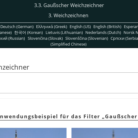
3.3. Gaußscher Weichzeichner
3. Weichzeichnen
Deutsch (German)
Ελληνικά (Greek)
English (US)
English (British)
Espera
anese)
한국어 (Korean)
Lietuvis (Lithuanian)
Nederlands (Dutch)
Norsk N
кий (Russian)
Slovenčina (Slovak)
Slovenščina (Slovenian)
Српски (Serbia
(Simplified Chinese)
hzeichner
Anwendungsbeispiel für das Filter
„
Gaußscher