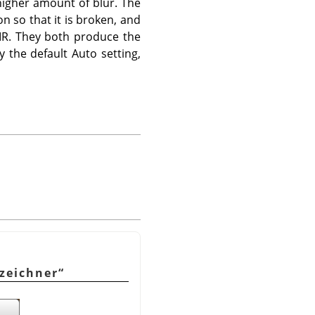
 higher amount of blur. The
n so that it is broken, and
IIR. They both produce the
the default Auto setting,
zeichner
“