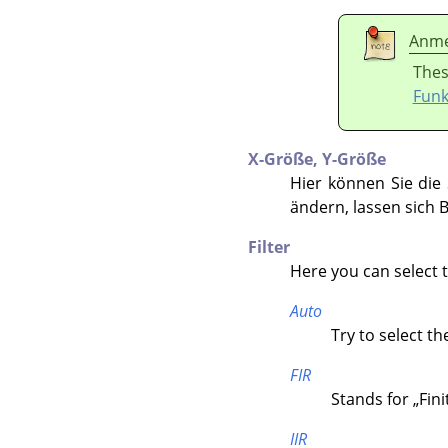
Anme
Thes
Funk
X-Größe,
Y-Größe
Hier können Sie die 
ändern, lassen sich 
Filter
Here you can select th
Auto
Try to select th
FIR
Stands for
„
Fin
IIR