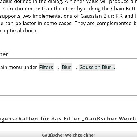
radius defined in the dialog. A higher Value will produce a
one direction more than the other by clicking the Chain Butto
 supports two implementations of Gaussian Blur: FIR and 
e can be faster in some cases. They are complemented by 
he optimal choice.
lter
e main menu under
Filters
→
Blur
→
Gaussian Blur…
.
igenschaften für das Filter
„
Gaußscher Weich