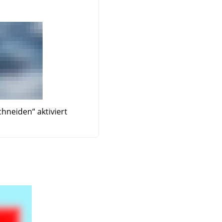
chneiden
“
aktiviert