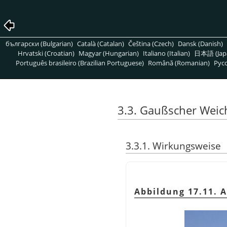
български (Bulgarian)
Català (Catalan)
Čeština (Czech)
Dansk (Danish)
Hrvatski (Croatian)
Magyar (Hungarian)
Italiano (Italian)
日本語 (Jap
Português brasileiro (Brazilian Portuguese)
Română (Romanian)
Pусс
3.3. Gaußscher Weic
3.3.1. Wirkungsweise
Abbildung 17.11. 