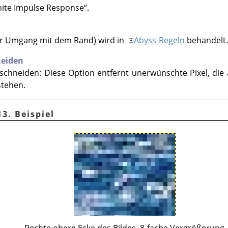
inite Impulse Response
“
.
er Umgang mit dem Rand) wird in
Abyss-Regeln
behandelt.
neiden
schneiden: Diese Option entfernt unerwünschte Pixel, die
tehen.
3. Beispiel
Rechte obere Ecke des Bildes, 8-fache Vergrößerung