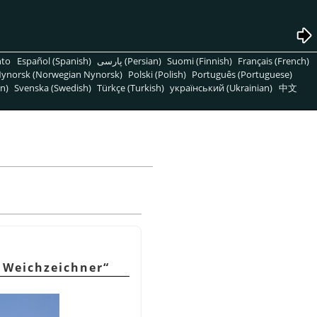
nto
Español (Spanish)
پارسی (Persian)
Suomi (Finnish)
Français (French)
ynorsk (Norwegian Nynorsk)
Polski (Polish)
Português (Portuguese)
n)
Svenska (Swedish)
Türkçe (Turkish)
український (Ukrainian)
中文
 Weichzeichner
“