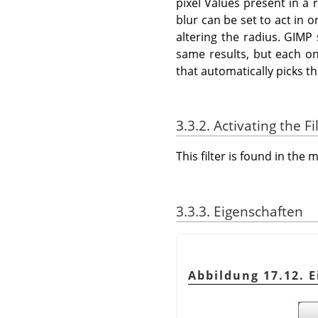
pixel Values present in a 
blur can be set to act in 
altering the radius. GIMP
same results, but each on
that automatically picks t
3.3.2. Activating the Fi
This filter is found in th
3.3.3. Eigenschaften
Abbildung 17.12. E