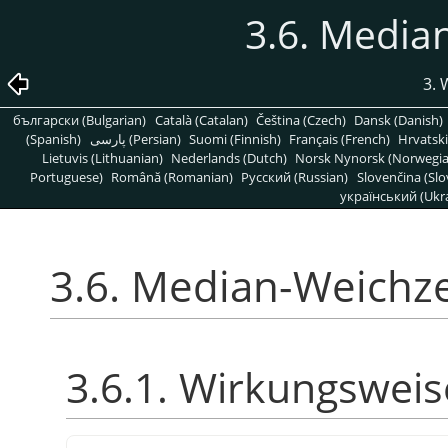
3.6. Media
3. 
български (Bulgarian)
Català (Catalan)
Čeština (Czech)
Dansk (Danish)
(Spanish)
پارسی (Persian)
Suomi (Finnish)
Français (French)
Hrvatski
Lietuvis (Lithuanian)
Nederlands (Dutch)
Norsk Nynorsk (Norwegi
Portuguese)
Română (Romanian)
Pусский (Russian)
Slovenčina (Slo
український (Ukra
3.6. Median-Weichz
3.6.1. Wirkungsweis