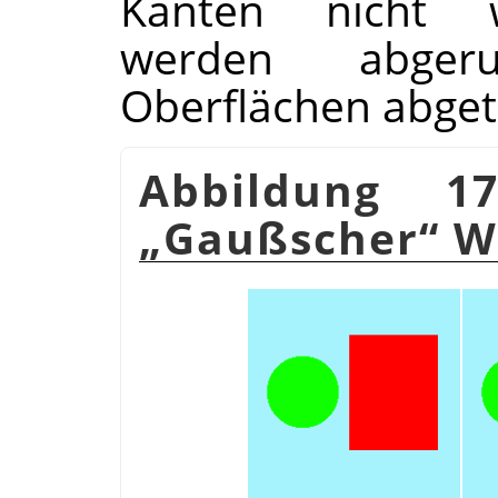
Kanten nicht w
werden abger
Oberflächen abget
Abbildung 1
„
Gaußscher
“
We