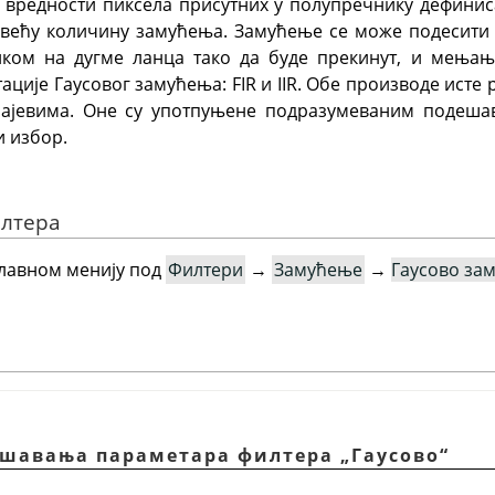
х вредности пиксела присутних у полупречнику дефинис
 већу количину замућења. Замућење се може подесити д
иком на дугме ланца тако да буде прекинут, и мења
ије Гаусовог замућења: FIR и IIR. Обе производе исте 
ајевима. Оне су употпуњене подразумеваним подешав
и избор.
илтера
главном менију под
Филтери
→
Замућење
→
Гаусово за
дешавања параметара филтера
„
Гаусово
“