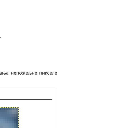
.
клања непожељне пикселе