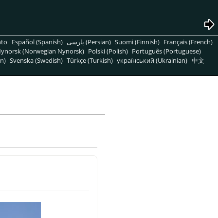
nto
Español (Spanish)
پارسی (Persian)
Suomi (Finnish)
Français (French)
ynorsk (Norwegian Nynorsk)
Polski (Polish)
Português (Portuguese)
n)
Svenska (Swedish)
Türkçe (Turkish)
український (Ukrainian)
中文