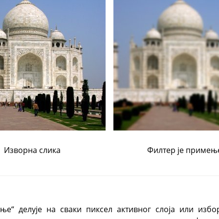
Изворна слика
Филтер је примењ
ње“ делује на сваки пиксел активног слоја или избо