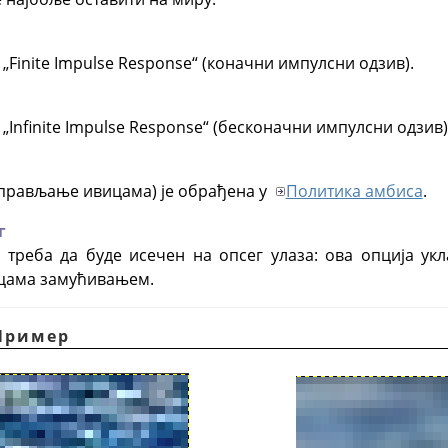
а
„
Finite Impulse Response
“
(коначни импулсни одзив).
а
„
Infinite Impulse Response
“
(бесконачни импулсни одзив)
прављање ивицама) је обрађена у
Политика амбиса
.
г
а треба да буде исечен на опсег улаза: ова опција у
цама замућивањем.
 Пример