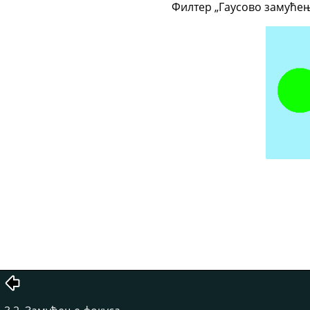
Филтер „Гаусово замућењ