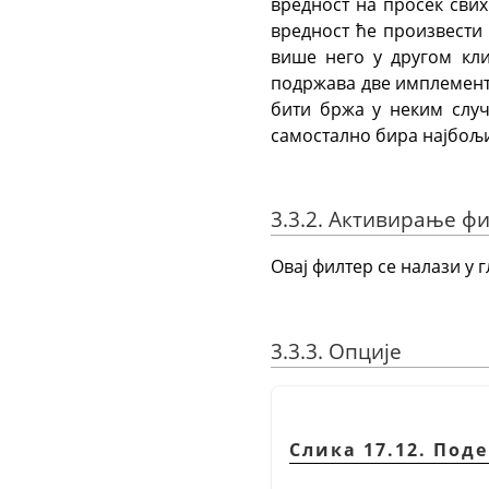
вредност на просек сви
вредност ће произвести
више него у другом кл
подржава две имплементац
бити бржа у неким случ
самостално бира најбољ
3.3.2. Активирање ф
Овај филтер се налази у 
3.3.3. Опције
Слика 17.12. По