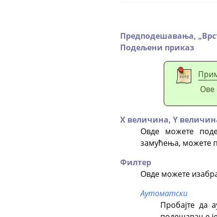
Предподешавања,
„
Врс
Подељени приказ
При
Ове 
X величина,
Y величин
Овде можете поде
замућења, можете п
Филтер
Овде можете изабра
Аутоматски
Пробајте да 
подешавање је