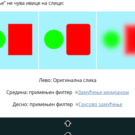
е“ не чува ивице на слици:
Лево: Оригинална слика
Средина: примењен филтер
Замућење медијаном
Десно: примењен филтер
Гаусово замућење