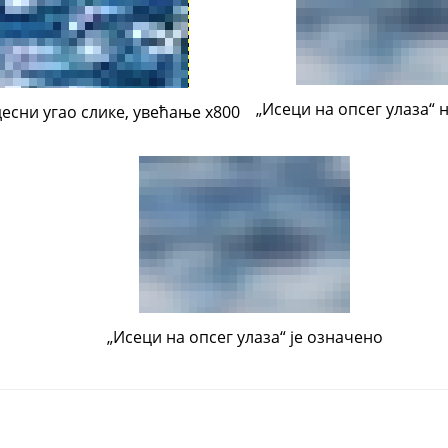
„
Исеци на опсег улаза
“
н
есни угао слике, увећање x800
„
Исеци на опсег улаза
“
је означено