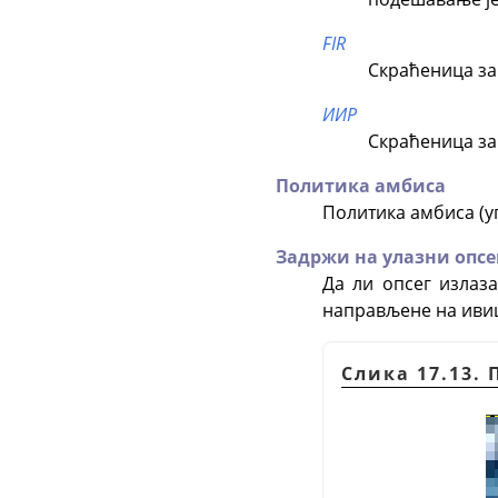
FIR
Скраћеница з
ИИР
Скраћеница з
Политика амбиса
Политика амбиса (у
Задржи на улазни опсе
Да ли опсег излаз
направљене на иви
Слика 17.13.