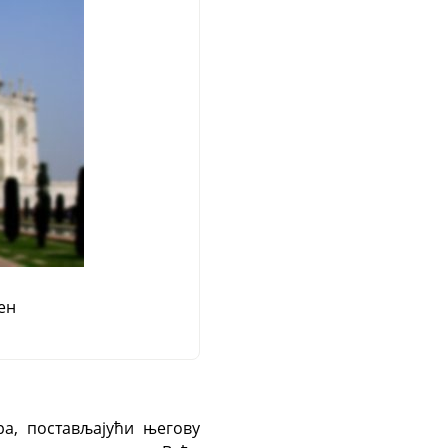
ен
ра, постављајући његову