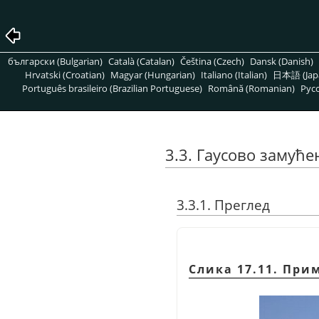
български (Bulgarian)
Català (Catalan)
Čeština (Czech)
Dansk (Danish)
Hrvatski (Croatian)
Magyar (Hungarian)
Italiano (Italian)
日本語 (Jap
Português brasileiro (Brazilian Portuguese)
Română (Romanian)
Pусс
3.3. Гаусово замућ
3.3.1. Преглед
Слика 17.11. При