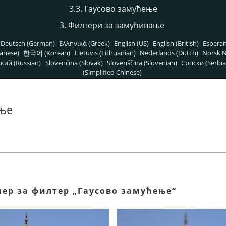
3.3. Гаусово замућење
3. Филтери за замућивање
Deutsch (German)
Ελληνικά (Greek)
English (US)
English (British)
Espera
anese)
한국어 (Korean)
Lietuvis (Lithuanian)
Nederlands (Dutch)
Norsk N
кий (Russian)
Slovenčina (Slovak)
Slovenščina (Slovenian)
Српски (Serbia
(Simplified Chinese)
ење
мер за филтер
„
Гаусово замућење
“