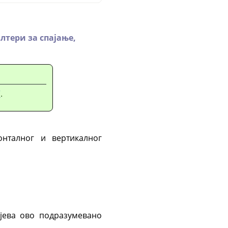
лтери за спајање,
“
.
нталног и вертикалног
ајева ово подразумевано