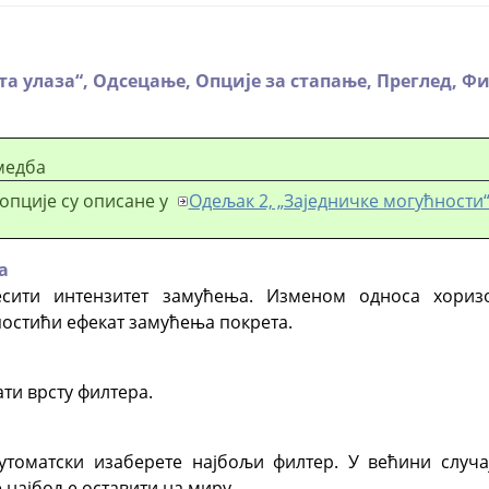
та улаза
“
,
Одсецање,
Опције за стапање,
Преглед,
Фи
медба
опције су описане у
Одељак 2, „Заједничке могућности
а
сити интензитет замућења. Изменом односа хоризо
остићи ефекат замућења покрета.
ти врсту филтера.
аутоматски изаберете најбољи филтер. У већини случ
 најбоље оставити на миру.