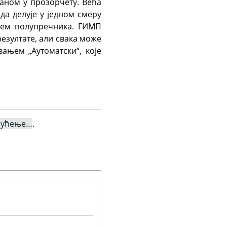
аном у прозорчету. Већа
а делује у једном смеру
њем полупречника. ГИМП
резултате, али свака може
ањем „Аутоматски“, које
мућење…
.