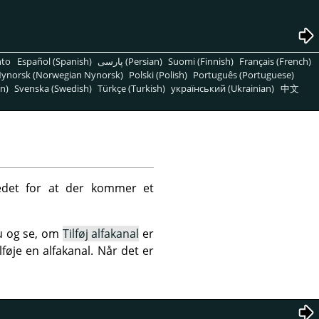
nto
Español (Spanish)
پارسی (Persian)
Suomi (Finnish)
Français (French)
ynorsk (Norwegian Nynorsk)
Polski (Polish)
Português (Portuguese)
n)
Svenska (Swedish)
Türkçe (Turkish)
український (Ukrainian)
中文
tedet for at der kommer et
nu og se, om
Tilføj alfakanal
er
lføje en alfakanal. Når det er