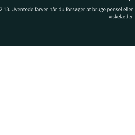
2.13. Uventede farver når du forsøger at bruge pensel eller
viskelæder