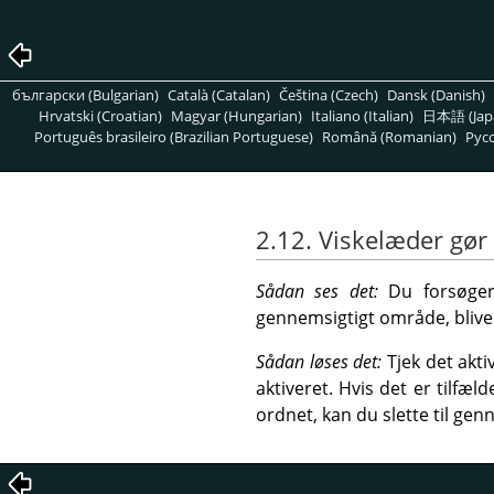
български (Bulgarian)
Català (Catalan)
Čeština (Czech)
Dansk (Danish)
Hrvatski (Croatian)
Magyar (Hungarian)
Italiano (Italian)
日本語 (Jap
Português brasileiro (Brazilian Portuguese)
Română (Romanian)
Pусс
2.12. Viskelæder gør
Sådan ses det:
Du forsøger 
gennemsigtigt område, bliver
Sådan løses det:
Tjek det akti
aktiveret. Hvis det er tilfæl
ordnet, kan du slette til ge