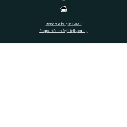
Report a bug in GIMP
Rapportér en fejl i fejlsporing