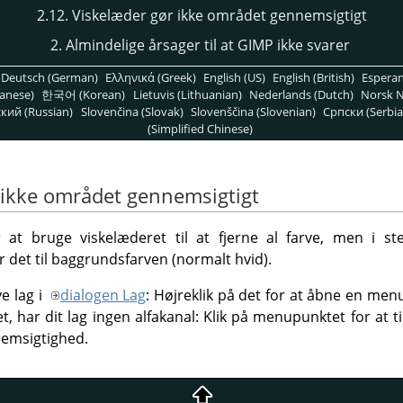
2.12. Viskelæder gør ikke området gennemsigtigt
2. Almindelige årsager til at GIMP ikke svarer
Deutsch (German)
Ελληνικά (Greek)
English (US)
English (British)
Espera
anese)
한국어 (Korean)
Lietuvis (Lithuanian)
Nederlands (Dutch)
Norsk N
кий (Russian)
Slovenčina (Slovak)
Slovenščina (Slovenian)
Српски (Serbia
(Simplified Chinese)
 ikke området gennemsigtigt
at bruge viskelæderet til at fjerne al farve, men i s
 det til baggrundsfarven (normalt hvid).
ve lag i
dialogen Lag
: Højreklik på det for at åbne en me
det, har dit lag ingen alfakanal: Klik på menupunktet for at ti
nnemsigtighed.