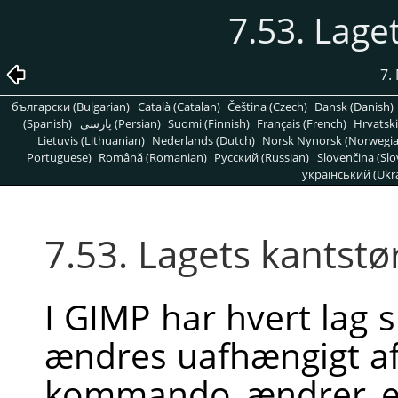
7.53. Lage
7.
български (Bulgarian)
Català (Catalan)
Čeština (Czech)
Dansk (Danish)
(Spanish)
پارسی (Persian)
Suomi (Finnish)
Français (French)
Hrvatski
Lietuvis (Lithuanian)
Nederlands (Dutch)
Norsk Nynorsk (Norwegi
Portuguese)
Română (Romanian)
Pусский (Russian)
Slovenčina (Slo
український (Ukra
7.53. Lagets kantstø
I
GIMP
har hvert lag s
ændres uafhængigt af 
kommando ændrer et