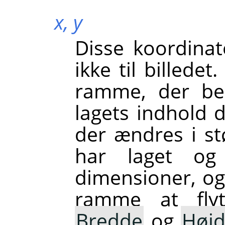
x,
y
Disse koordinate
ikke til billedet
ramme, der bes
lagets indhold d
der ændres i st
har laget og
dimensioner, og 
ramme at flyt
Bredde
og
Høj