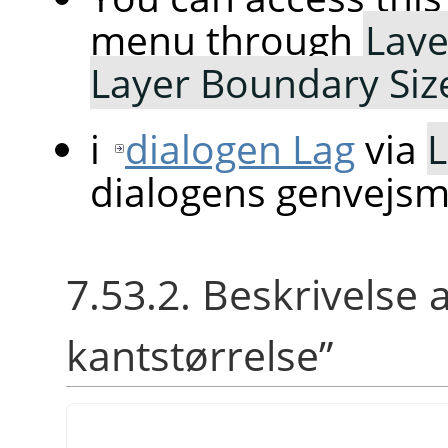
menu through
Laye
Layer Boundary Si
i
dialogen Lag
via
L
dialogens genvejs
7.53.2. Beskrivelse 
kantstørrelse
”