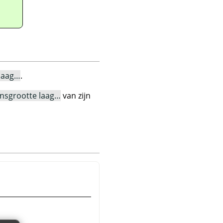
laag…
.
nsgrootte laag…
van zijn