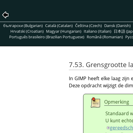
български (Bulgarian)
Català (Catalan)
Čeština (Czech)
Dansk (Danish)
Hrvatski (Croatian)
Magyar (Hungarian)
Italiano (Italian)
日本語 (Jap
Português brasileiro (Brazilian Portuguese)
Română (Romanian)
Pусс
7.53. Grensgrootte l
In
GIMP
heeft elke laag zijn
Deze opdracht wijzigt de di
Opmerking
Standaard w
U kunt echte
gereedsch