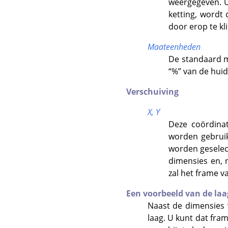
weergegeven. U
ketting, wordt
door erop te kl
Maateenheden
De standaard m
“
%
”
van de huid
Verschuiving
X,
Y
Deze coördinat
worden gebruik
worden geselec
dimensies en, n
zal het frame v
Een voorbeeld van de laa
Naast de dimensies 
laag. U kunt dat fra