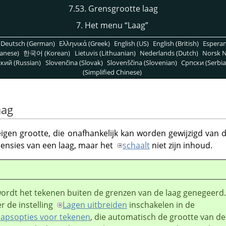
7.53. Grensgrootte laag
7. Het menu
“
Laag
”
Deutsch (German)
Ελληνικά (Greek)
English (US)
English (British)
Espera
anese)
한국어 (Korean)
Lietuvis (Lithuanian)
Nederlands (Dutch)
Norsk N
кий (Russian)
Slovenčina (Slovak)
Slovenščina (Slovenian)
Српски (Serbia
(Simplified Chinese)
aag
 eigen grootte, die onafhankelijk kan worden gewijzigd van 
mensies van een laag, maar het
schaalt
niet zijn inhoud.
ordt het tekenen buiten de grenzen van de laag genegeerd.
r de instelling
Lagen uitbreiden
inschakelen in de
apsopties voor tekenen
, die automatisch de grootte van de