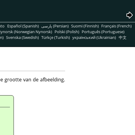
nto
Español (Spanish)
پارسی (Persian)
Suomi (Finnish)
Français (French)
ynorsk (Norwegian Nynorsk)
Polski (Polish)
Português (Portuguese)
n)
Svenska (Swedish)
Türkçe (Turkish)
український (Ukrainian)
中文
de grootte van de afbeelding.