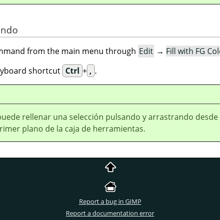
ando
command from the main menu through
Edit
→
Fill with FG Co
eyboard shortcut
Ctrl
+
,
.
uede rellenar una selección pulsando y arrastrando desde 
rimer plano de la caja de herramientas.
Report a bug in GIMP
Report a documentation error