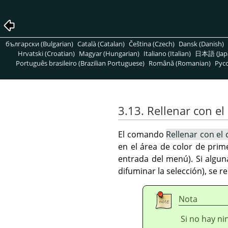
български (Bulgarian)
Català (Catalan)
Čeština (Czech)
Dansk (Danish)
Hrvatski (Croatian)
Magyar (Hungarian)
Italiano (Italian)
日本語 (Jap
Português brasileiro (Brazilian Portuguese)
Română (Romanian)
Pусс
3.13. Rellenar con el
El comando
Rellenar con el
en el área de color de prime
entrada del menú). Si algun
difuminar la selección), se r
Nota
Si no hay ni