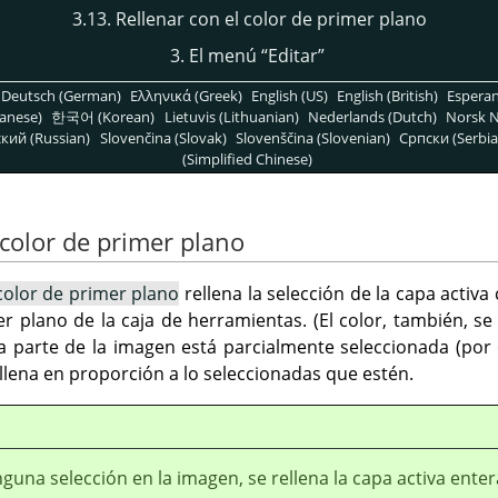
3.13. Rellenar con el color de primer plano
3. El menú
“
Editar
”
Deutsch (German)
Ελληνικά (Greek)
English (US)
English (British)
Espera
anese)
한국어 (Korean)
Lietuvis (Lithuanian)
Nederlands (Dutch)
Norsk N
кий (Russian)
Slovenčina (Slovak)
Slovenščina (Slovenian)
Српски (Serbia
(Simplified Chinese)
 color de primer plano
 color de primer plano
rellena la selección de la capa activa
r plano de la caja de herramientas. (El color, también, se
a parte de la imagen está parcialmente seleccionada (por
ellena en proporción a lo seleccionadas que estén.
nguna selección en la imagen, se rellena la capa activa enter