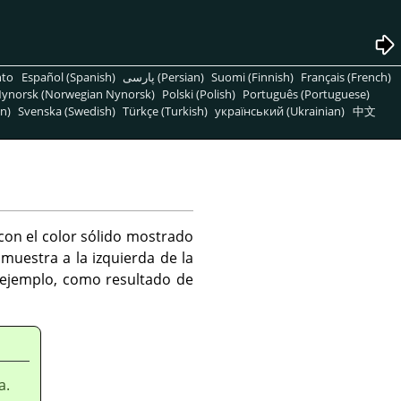
nto
Español (Spanish)
پارسی (Persian)
Suomi (Finnish)
Français (French)
ynorsk (Norwegian Nynorsk)
Polski (Polish)
Português (Portuguese)
n)
Svenska (Swedish)
Türkçe (Turkish)
український (Ukrainian)
中文
 con el color sólido mostrado
 muestra a la izquierda de la
 ejemplo, como resultado de
a.