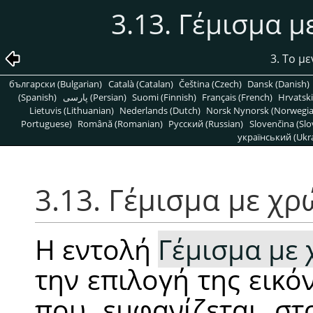
3.13. Γέμισμα 
3. Το μ
български (Bulgarian)
Català (Catalan)
Čeština (Czech)
Dansk (Danish)
(Spanish)
پارسی (Persian)
Suomi (Finnish)
Français (French)
Hrvatski
Lietuvis (Lithuanian)
Nederlands (Dutch)
Norsk Nynorsk (Norwegi
Portuguese)
Română (Romanian)
Pусский (Russian)
Slovenčina (Slo
український (Ukra
3.13. Γέμισμα με χ
Η εντολή
Γέμισμα με
την επιλογή της εικ
που εμφανίζεται στ