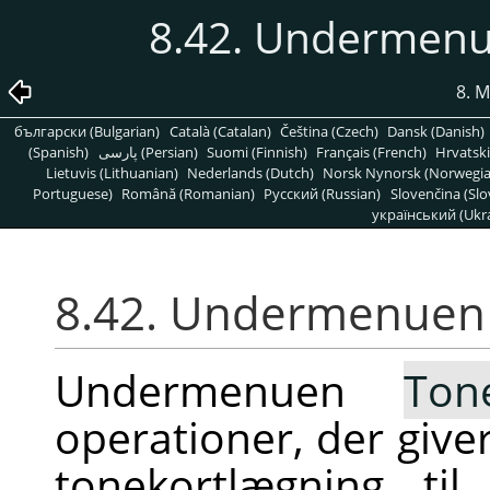
8.42. Undermen
8. 
български (Bulgarian)
Català (Catalan)
Čeština (Czech)
Dansk (Danish)
(Spanish)
پارسی (Persian)
Suomi (Finnish)
Français (French)
Hrvatski
Lietuvis (Lithuanian)
Nederlands (Dutch)
Norsk Nynorsk (Norwegi
Portuguese)
Română (Romanian)
Pусский (Russian)
Slovenčina (Slo
український (Ukra
8.42. Undermenue
Undermenuen
Ton
operationer, der give
tonekortlægning ti