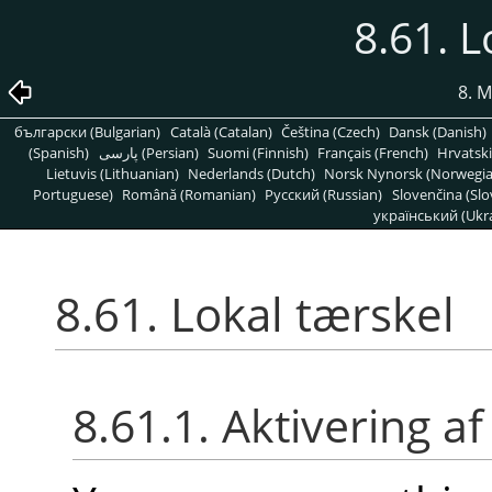
8.61. L
8. 
български (Bulgarian)
Català (Catalan)
Čeština (Czech)
Dansk (Danish)
(Spanish)
پارسی (Persian)
Suomi (Finnish)
Français (French)
Hrvatski
Lietuvis (Lithuanian)
Nederlands (Dutch)
Norsk Nynorsk (Norwegi
Portuguese)
Română (Romanian)
Pусский (Russian)
Slovenčina (Slo
український (Ukra
8.61. Lokal tærskel
8.61.1. Aktivering