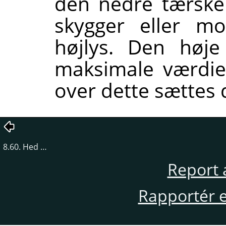
den nedre tærske
skygger eller m
højlys. Den høj
maksimale værdie
over dette sættes d
8.60. Hed …
Report 
Rapportér en