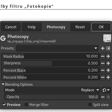
lby filtru
„
Fotokopie
“