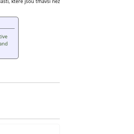
stí, které jsou tmavší než
tive
and