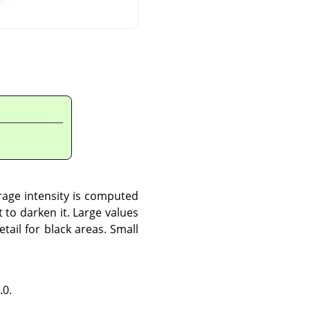
rage intensity is computed
to darken it. Large values
tail for black areas. Small
.0.