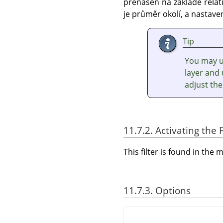
přenášen na základě relat
je průměr okolí, a nastave
Tip
You may us
layer and 
adjust the
11.7.2. Activating the F
This filter is found in th
11.7.3. Options