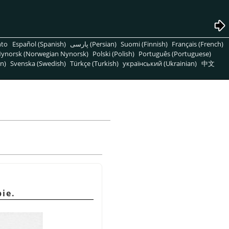
nto
Español (Spanish)
پارسی (Persian)
Suomi (Finnish)
Français (French)
ynorsk (Norwegian Nynorsk)
Polski (Polish)
Português (Portuguese)
n)
Svenska (Swedish)
Türkçe (Turkish)
український (Ukrainian)
中文
pie.