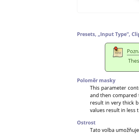
Presets,
„
Input Type
“
,
Cl
Pozn
Thes
Poloměr masky
This parameter contr
and then compared to
result in very thick 
values result in less
Ostrost
Tato volba umožňuje 