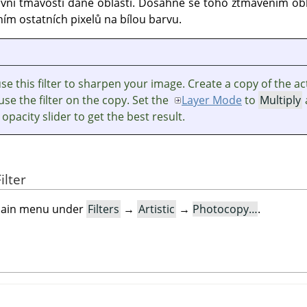
ivní tmavosti dané oblasti. Dosáhne se toho ztmavením obla
ním ostatních pixelů na bílou barvu.
e this filter to sharpen your image. Create a copy of the ac
use the filter on the copy. Set the
Layer Mode
to
Multiply
 opacity slider to get the best result.
ilter
e main menu under
Filters
→
Artistic
→
Photocopy…
.