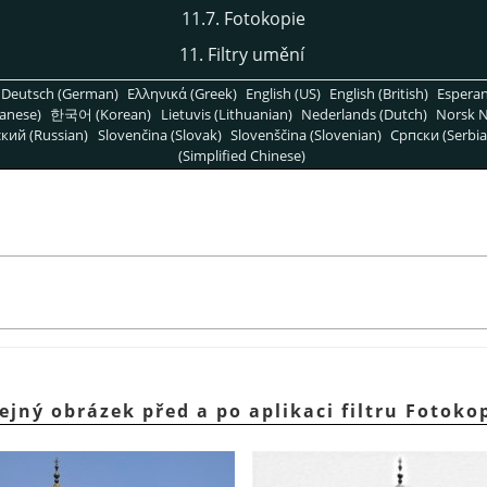
11.7. Fotokopie
11. Filtry umění
Deutsch (German)
Ελληνικά (Greek)
English (US)
English (British)
Espera
anese)
한국어 (Korean)
Lietuvis (Lithuanian)
Nederlands (Dutch)
Norsk N
кий (Russian)
Slovenčina (Slovak)
Slovenščina (Slovenian)
Српски (Serbia
(Simplified Chinese)
ejný obrázek před a po aplikaci filtru Fotoko