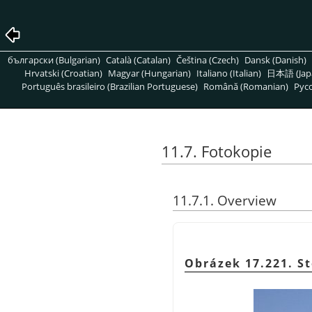
български (Bulgarian)
Català (Catalan)
Čeština (Czech)
Dansk (Danish)
Hrvatski (Croatian)
Magyar (Hungarian)
Italiano (Italian)
日本語 (Jap
Português brasileiro (Brazilian Portuguese)
Română (Romanian)
Pусс
11.7. Fotokopie
11.7.1. Overview
Obrázek 17.221. St